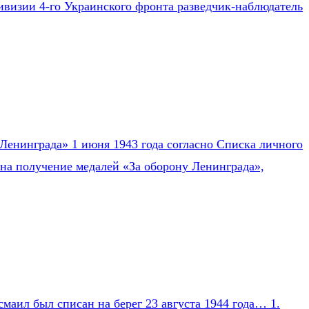
ивизии 4-го Украинского фронта разведчик-наблюдатель
Ленинграда» 1 июня 1943 года согласно Списка личного
на получение медалей «За оборону Ленинграда»,
маил был списан на берег 23 августа 1944 года… 1.