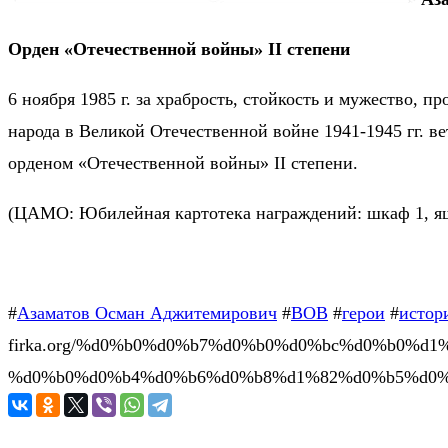
Орден «Отечественной войны» II степени
6 ноября 1985 г. за храбрость, стойкость и мужество, 
народа в Великой Отечественной войне 1941-1945 гг. 
орденом «Отечественной войны» II степени.
(ЦАМО: Юбилейная картотека награждений: шкаф 1, ящ
#
Азаматов Осман Аджитемирович
#
ВОВ
#
герои
#
истор
firka.org/%d0%b0%d0%b7%d0%b0%d0%bc%d0%b0%d
%d0%b0%d0%b4%d0%b6%d0%b8%d1%82%d0%b5%d0%