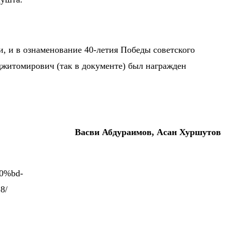
и, и в ознаменование 40-летия Победы советского
джитомирович (так в документе) был награжден
Васви Абдураимов, Асан Хуршутов
0%bd-
8/