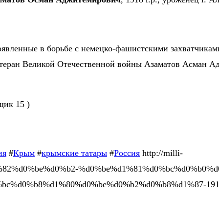
проявленные в борьбе с немецко-фашистскими захватчикам
ветеран Великой Отечественной войны Азаматов Асман А
ик 15 )
ия
#
Крым
#
крымские татары
#
Россия
http://milli-
1%82%d0%be%d0%b2-%d0%be%d1%81%d0%bc%d0%b0%d
bc%d0%b8%d1%80%d0%be%d0%b2%d0%b8%d1%87-191