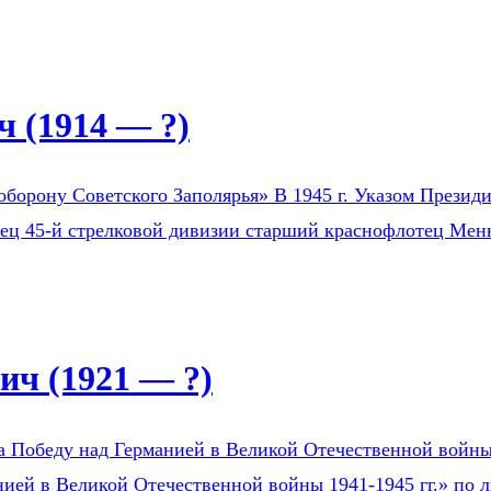
 (1914 — ?)
оборону Советского Заполярья» В 1945 г. Указом Президи
оец 45-й стрелковой дивизии старший краснофлотец Мен
ч (1921 — ?)
а Победу над Германией в Великой Отечественной войны 1
ией в Великой Отечественной войны 1941-1945 гг.» по л