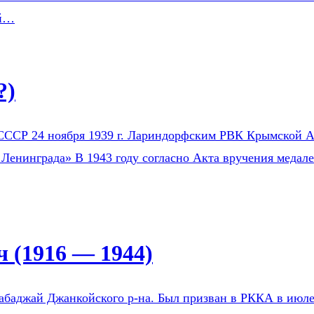
ой…
?)
СССР 24 ноября 1939 г. Лариндорфским РВК Крымской АС
 Ленинграда» В 1943 году согласно Акта вручения медал
 (1916 — 1944)
Бабаджай Джанкойского р-на. Был призван в РККА в ию