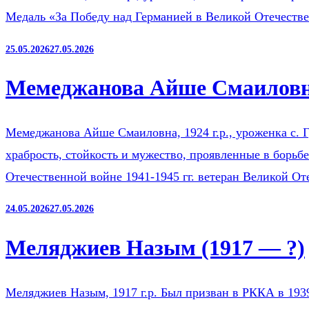
Медаль «За Победу над Германией в Великой Отечестве
25.05.2026
27.05.2026
Мемеджанова Айше Смаиловна
Мемеджанова Айше Смаиловна, 1924 г.р., уроженка с. Г
храбрость, стойкость и мужество, проявленные в борьб
Отечественной войне 1941-1945 гг. ветеран Великой О
24.05.2026
27.05.2026
Меляджиев Назым (1917 — ?)
Меляджиев Назым, 1917 г.р. Был призван в РККА в 193