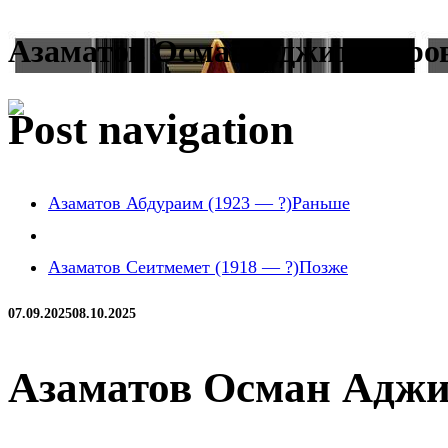
Азаматов Осман Аджитемиров
Post navigation
Азаматов Абдураим (1923 — ?)
Раньше
Азаматов Сеитмемет (1918 — ?)
Позже
07.09.2025
08.10.2025
Азаматов Осман Аджи