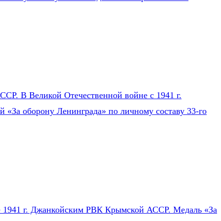
СР. В Великой Отечественной войне с 1941 г.
ей «За оборону Ленинграда» по личному составу 33-го
ле 1941 г. Джанкойским РВК Крымской АССР. Медаль «За