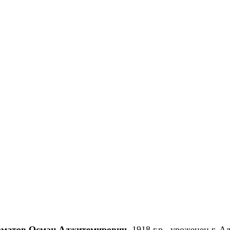
аматов Осман Аджитемирович
, 1918 г.р., уроженец г. А