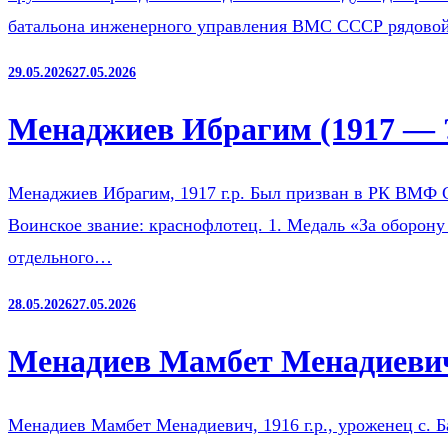
батальона инженерного управления ВМС СССР рядов
29.05.2026
27.05.2026
Менаджиев Ибрагим (1917 — 
Менаджиев Ибрагим, 1917 г.р. Был призван в РК ВМФ 
Воинское звание: краснофлотец. 1. Медаль «За оборону
отдельного…
28.05.2026
27.05.2026
Менадиев Мамбет Менадиевич
Менадиев Мамбет Менадиевич, 1916 г.р., уроженец с. 