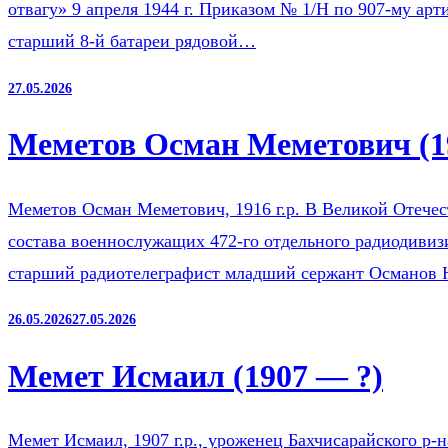
отвагу» 9 апреля 1944 г. Приказом № 1/Н по 907-му ар
старший 8-й батареи рядовой…
27.05.2026
Меметов Осман Меметович (1
Меметов Осман Меметович, 1916 г.р. В Великой Отечест
состава военнослужащих 472-го отдельного радиодиви
старший радиотелеграфист младший сержант Османов
26.05.2026
27.05.2026
Мемет Исмаил (1907 — ?)
Мемет Исмаил, 1907 г.р., уроженец Бахчисарайского р-