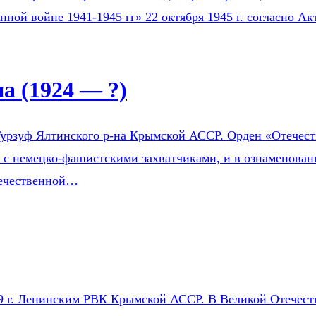
нной войне 1941-1945 гг» 22 октября 1945 г. согласно 
 (1924 — ?)
урзуф Ялтинского р-на Крымской АССР. Орден «Отечестве
е с немецко-фашистскими захватчиками, и в ознаменован
течественной…
9 г. Ленинским РВК Крымской АССР. В Великой Отечестве