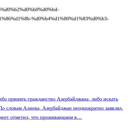
%b5%d0%b2%d0%b0%d0%bd-
1%86%d1%8b-%d0%b4%d1%80%d1%83%d0%b3-
бо принять гражданство Азербайджана, либо искать
 По словам Алиева, Азербайджан неоднократно заявлял,
зидент отметил, что проживающим в…