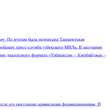
ия». По итогам была подписана Ташкентская
ообщает пресс-служба узбекского МИДа. В заседании
ние диалогового формата «Узбекистан – Азербайджан –
после его оккупации армянскими формированиями. В