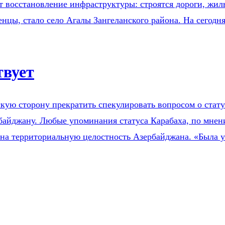
 восстановление инфраструктуры: строятся дороги, жил
женцы, стало село Агалы Зангеланского района. На сего
твует
ую сторону прекратить спекулировать вопросом о стату
байджану. Любые упоминания статуса Карабаха, по мнен
на территориальную целостность Азербайджана. «Была ус