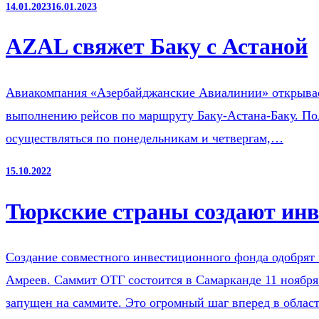
14.01.2023
16.01.2023
AZAL свяжет Баку с Астаной
Авиакомпания «Азербайджанские Авиалинии» открывает 
выполнению рейсов по маршруту Баку-Астана-Баку. Пол
осуществляться по понедельникам и четвергам,…
15.10.2022
Тюркские страны создают ин
Создание совместного инвестиционного фонда одобрят 
Амреев. Саммит ОТГ состоится в Самарканде 11 ноября
запущен на саммите. Это огромный шаг вперед в обла