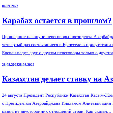
04.09.2022
Карабах остается в прошлом?
Прошедшие накануне переговоры президента Азербайд
четвертый раз состоявшиеся в Брюсселе в присутствии
Ереван ведут друг с другом переговоры только о двус
26.08.2022
28.08.2022
Казахстан делает ставку на А
24 августа Президент Республики Казахстан Касым-Жом
с Президентом Азербайджана Ильхамом Алиевым один на
развитие двусторонних отношений стран. Как сказал…