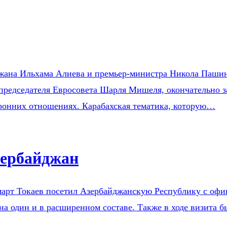
жана Ильхама Алиева и премьер-министра Никола Пашин
 председателя Евросовета Шарля Мишеля, окончательно 
торонних отношениях. Карабахская тематика, которую…
зербайджан
арт Токаев посетил Азербайджанскую Республику с офиц
 один и в расширенном составе. Также в ходе визита б