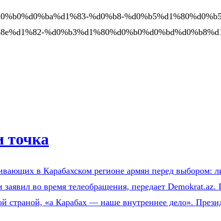
0%b1%d0%b0%d0%ba%d1%83-%d0%b8-%d0%b5%d1%80%d0
8e%d1%82-%d0%b3%d1%80%d0%b0%d0%bd%d0%b8%d
и точка
вающих в Карабахском регионе армян перед выбором: ли
и заявил во время телеобращения, передает Demokrat.az.
дной страной, «а Карабах — наше внутреннее дело». Пре