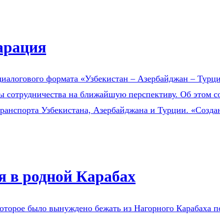
арация
 диалогового формата «Узбекистан – Азербайджан – Турц
ы сотрудничества на ближайшую перспективу. Об этом с
ранспорта Узбекистана, Азербайджана и Турции. «Созда
 в родной Карабах
которое было вынуждено бежать из Нагорного Карабаха 