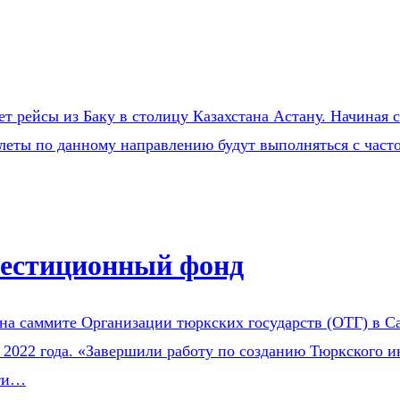
рейсы из Баку в столицу Казахстана Астану. Начиная с 
еты по данному направлению будут выполняться с частот
вестиционный фонд
на саммите Организации тюркских государств (ОТГ) в Са
 2022 года. «Завершили работу по созданию Тюркского и
сти…