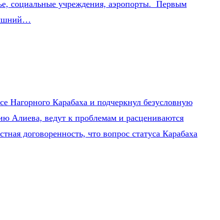
ье, социальные учреждения, аэропорты. Первым
дняшний…
се Нагорного Карабаха и подчеркнул безусловную
ию Алиева, ведут к проблемам и расцениваются
тная договоренность, что вопрос статуса Карабаха