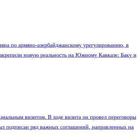
яна по армяно-азербайджанскому урегулированию, в
закрепили новую реальность на Южному Кавказе: Баку и
иальным визитом. В ходе визита он провел переговоры
ыл подписан ряд важных соглашений, направленных на