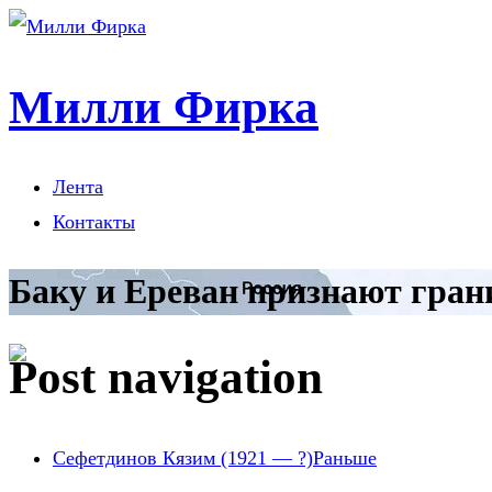
Милли Фирка
Лента
Контакты
Баку и Ереван признают гран
Post navigation
Сефетдинов Кязим (1921 — ?)
Раньше