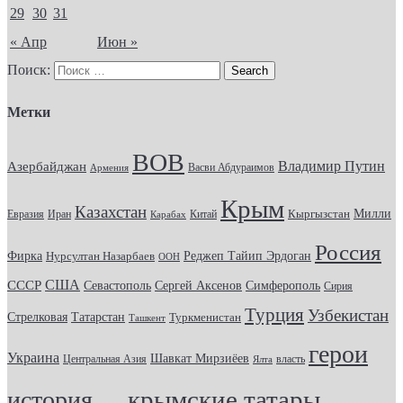
29
30
31
« Апр
Июн »
Поиск:
Метки
ВОВ
Владимир Путин
Азербайджан
Васви Абдураимов
Армения
Крым
Казахстан
Кыргызстан
Милли
Евразия
Китай
Иран
Карабах
Россия
Фирка
Реджеп Тайип Эрдоган
Нурсултан Назарбаев
ООН
США
СССР
Севастополь
Сергей Аксенов
Симферополь
Сирия
Турция
Узбекистан
Стрелковая
Татарстан
Туркменистан
Ташкент
герои
Украина
Шавкат Мирзиёев
Центральная Азия
Ялта
власть
крымские татары
история