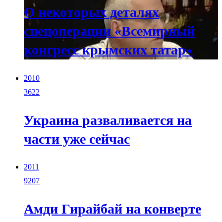
О некоторых деталях
спецоперации «Всемирный
конгресс крымских татар»
2010
3622
Украина разваливается на
части уже сейчас
2011
9207
Амди Гирайбай на конверте