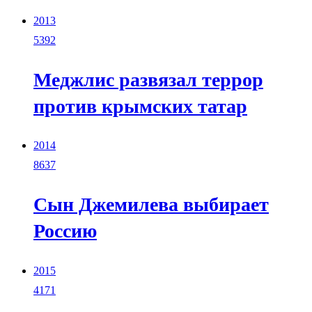
2013
5392
Меджлис развязал террор
против крымских татар
2014
8637
Сын Джемилева выбирает
Россию
2015
4171