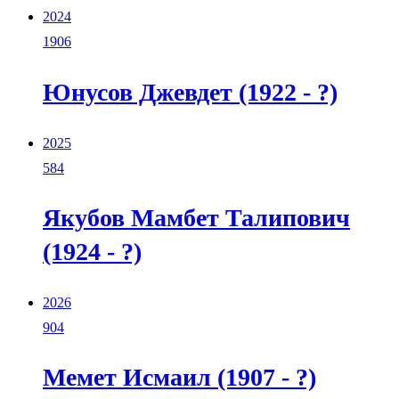
2024
1906
Юнусов Джевдет (1922 - ?)
2025
584
Якубов Мамбет Талипович
(1924 - ?)
2026
904
Мемет Исмаил (1907 - ?)