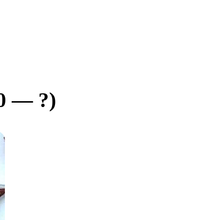
0 — ?)