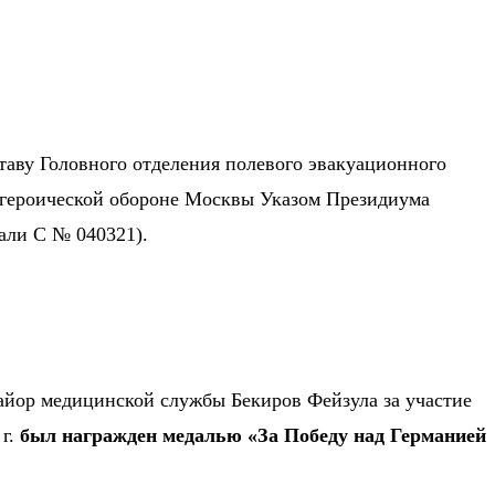
таву
Головного отделения полевого эвакуационного
в героической обороне Москвы Указом Президиума
али С № 040321).
айор медицинской службы Бекиров Фейзула за участие
 г.
был награжден медалью «За Победу над Германией