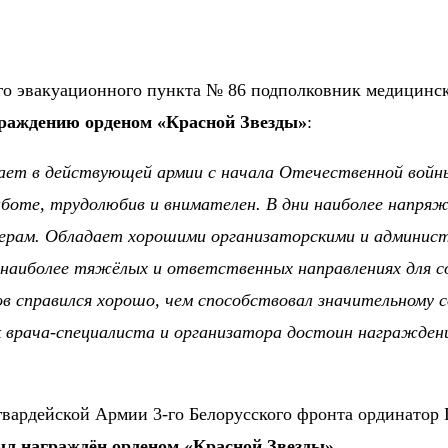
ого эвакуационного пункта № 86 подполковник медицин
граждению орденом «Красной Звезды»
:
т в действующей армии с начала Отечественной войны. 
аботе, трудолюбив и внимателен. В дни наиболее напря
церам. Обладает хорошими организаторскими и админис
наиболее тяжёлых и ответственных направлениях для с
ров справился хорошо, чем способствовал значительному
к врача-специалиста и организатора достоин награжде
вардейской Армии 3-го Белорусского фронта ординатор 
ыл награждён орденом «Красной Звезды».