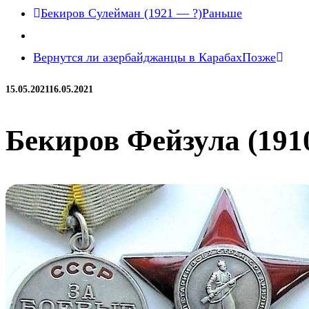
Бекиров Сулейман (1921 — ?)
Раньше
Вернутся ли азербайджанцы в Карабах
Позже
15.05.2021
16.05.2021
Бекиров Фейзула (191