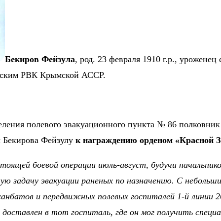
Бекиров Фейзула
, род. 23 февраля 1910 г.р., урожене
айским РВК Крымской АССР.
еления полевого эвакуационного пункта № 86 полковни
ы Бекирова Фейзулу
к награждению орденом «Красной З
оящей боевой операции июль-август, будучи начальником
ную задачу эвакуации раненых по назначению. С неболь
санбатов и передвижных полевых госпиталей 1-й линии 
 доставлен в тот госпиталь, где он мог получить специ