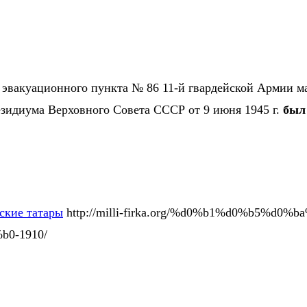
о эвакуационного пункта № 86 11-й гвардейской Армии м
езидиума Верховного Совета СССР от 9 июня 1945 г.
был
ские татары
http://milli-firka.org/%d0%b1%d0%b5%d
0-1910/