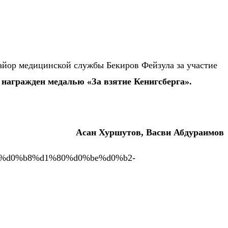
айор медицинской службы Бекиров Фейзула за участие
 награжден медалью «За взятие Кенигсберга».
Асан Хуршутов, Васви Абдураимов
0%ba%d0%b8%d1%80%d0%be%d0%b2-