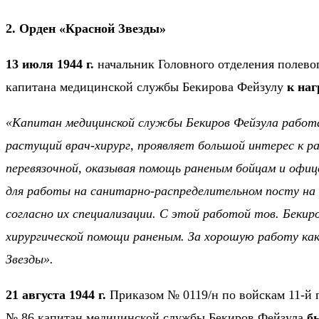
2. Орден «Красной Звезды»
13 июля 1944 г.
начальник Головного отделения полев
капитана медицинской службы Бекирова Фейзулу
к на
«Капитан медицинской службы Бекиров Фейзула работае
растущий врач-хирург, проявляет большой интерес к р
перевязочной, оказывая помощь раненым бойцам и офи
для работы на санитарно-распределительном посту на 
согласно их специализации. С этой работой тов. Беки
хирургической помощи раненым. За хорошую работу ка
Звезды».
21 августа 1944 г.
Приказом № 0119/н по войскам 11-й г
№ 86 капитан медицинской службы Бекиров Фейзула
б