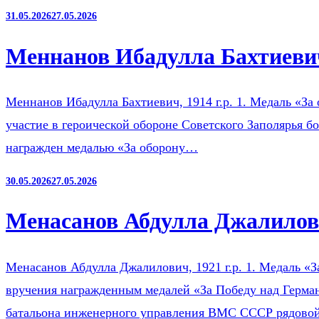
31.05.2026
27.05.2026
Меннанов Ибадулла Бахтиевич
Меннанов Ибадулла Бахтиевич, 1914 г.р. 1. Медаль «За 
участие в героической обороне Советского Заполярья б
награжден медалью «За оборону…
30.05.2026
27.05.2026
Менасанов Абдулла Джалилови
Менасанов Абдулла Джалилович, 1921 г.р. 1. Медаль «З
вручения награжденным медалей «За Победу над Герман
батальона инженерного управления ВМС СССР рядов