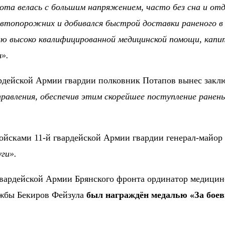
бота велась с большим напряжением, часто без сна и от
втопорожних и добивался быстрой доставки раненого в 
ию высоко квалифицированной медицинской помощи, кап
».
гвардейской Армии гвардии полковник Потапов вынес зак
правления, обеспечив этим скорейшее поступление ранен
.
войсками 11-й гвардейской Армии гвардии генерал-майо
ги».
гвардейской Армии Брянского фронта ординатор медицинс
ужбы Бекиров Фейзула
был награждён медалью «За боев