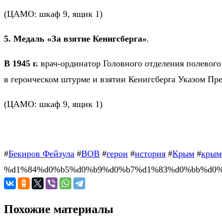
(ЦАМО: шкаф 9, ящик 1)
5. Медаль «За взятие Кенигсберга»
.
В 1945 г.
врач-ординатор Головного отделения полевог
в героическом штурме и взятии Кенигсберга Указом Пр
(ЦАМО: шкаф 9, ящик 1)
#
Бекиров Фейзула
#
ВОВ
#
герои
#
история
#
Крым
#
крым
%d1%84%d0%b5%d0%b9%d0%b7%d1%83%d0%bb%d0%b
Похожие материалы