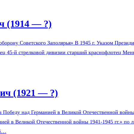
 (1914 — ?)
оборону Советского Заполярья» В 1945 г. Указом Президи
оец 45-й стрелковой дивизии старший краснофлотец Мен
ч (1921 — ?)
а Победу над Германией в Великой Отечественной войны 1
ией в Великой Отечественной войны 1941-1945 гг.» по л
ой…