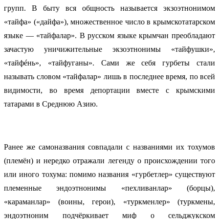
групп. В быту вся общность называется экзоэтнонимом
«тайфа» («дайфа»), множественное число в крымскотатарском
языке — «тайфалар». В русском языке крымчан преобладают
зачастую уничижительные экзоэтнонимы «тайфушки»,
«тайфéнь», «тайфуганы». Сами же себя гурбеты стали
называть словом «тайфалар» лишь в последнее время, по всей
видимости, во время депортации вместе с крымскими
татарами в Среднюю Азию.
Ранее же самоназвания совпадали с названиями их тохумов
(племён) и нередко отражали легенду о происхождении того
или иного тохума: помимо названия «гурбетлер» существуют
племенные эндоэтнонимы «пехливанлар» (борцы),
«караманлар» (воины, герои), «туркменлер» (туркмены,
эндоэтноним подчёркивает миф о сельджукском