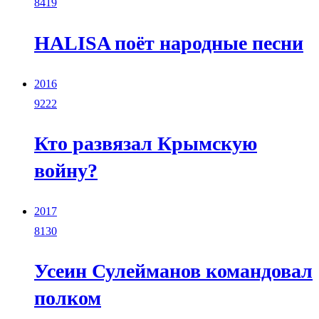
8419
HALISA поёт народные песни
2016
9222
Кто развязал Крымскую
войну?
2017
8130
Усеин Сулейманов командовал
полком