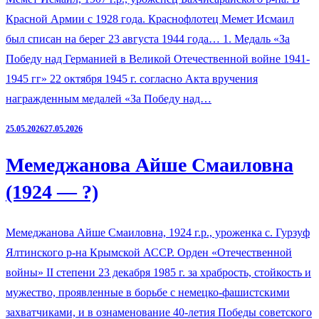
Красной Армии с 1928 года. Краснофлотец Мемет Исмаил
был списан на берег 23 августа 1944 года… 1. Медаль «За
Победу над Германией в Великой Отечественной войне 1941-
1945 гг» 22 октября 1945 г. согласно Акта вручения
награжденным медалей «За Победу над…
25.05.2026
27.05.2026
Мемеджанова Айше Смаиловна
(1924 — ?)
Мемеджанова Айше Смаиловна, 1924 г.р., уроженка с. Гурзуф
Ялтинского р-на Крымской АССР. Орден «Отечественной
войны» II степени 23 декабря 1985 г. за храбрость, стойкость и
мужество, проявленные в борьбе с немецко-фашистскими
захватчиками, и в ознаменование 40-летия Победы советского