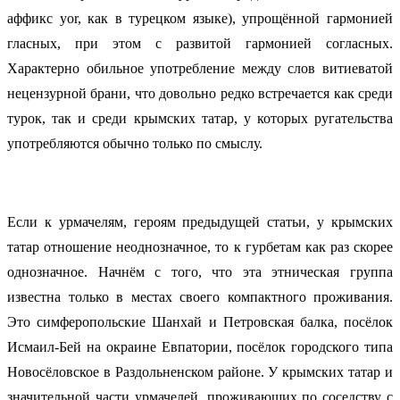
аффикс yor, как в турецком языке), упрощённой гармонией
гласных, при этом с развитой гармонией согласных.
Характерно обильное употребление между слов витиеватой
нецензурной брани, что довольно редко встречается как среди
турок, так и среди крымских татар, у которых ругательства
употребляются обычно только по смыслу.
Если к урмачелям, героям предыдущей статьи, у крымских
татар отношение неоднозначное, то к гурбетам как раз скорее
однозначное. Начнём с того, что эта этническая группа
известна только в местах своего компактного проживания.
Это симферопольские Шанхай и Петровская балка, посёлок
Исмаил-Бей на окраине Евпатории, посёлок городского типа
Новосёловское в Раздольненском районе. У крымских татар и
значительной части урмачелей, проживающих по соседству с