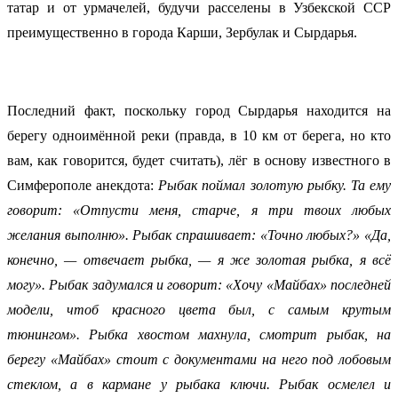
татар и от урмачелей, будучи расселены в Узбекской ССР
преимущественно в города Карши, Зербулак и Сырдарья.
Последний факт, поскольку город Сырдарья находится на
берегу одноимённой реки (правда, в 10 км от берега, но кто
вам, как говорится, будет считать), лёг в основу известного в
Симферополе анекдота:
Рыбак поймал золотую рыбку. Та ему
говорит: «Отпусти меня, старче, я три твоих любых
желания выполню». Рыбак спрашивает: «Точно любых?» «Да,
конечно, — отвечает рыбка, — я же золотая рыбка, я всё
могу». Рыбак задумался и говорит: «Хочу «Майбах» последней
модели, чтоб красного цвета был, с самым крутым
тюнингом». Рыбка хвостом махнула, смотрит рыбак, на
берегу «Майбах» стоит с документами на него под лобовым
стеклом, а в кармане у рыбака ключи. Рыбак осмелел и