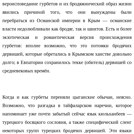
вероисповедание гурбетов и их бродяжнический образ жизни
явились причиной того, что они вынуждены были
перебраться из Османской империи в Крым — османские
власти недолюбливали как бродяг, так и шиитов. Есть и более
экзотическая и романтическая версия происхождения
гурбетов: вполне возможно, что это потомки бродячих
дервишей, которые обретались в Крымском ханстве довольно
долго; в Евпатории сохранилось текке (обитель) дервишей со
средневековых времён.
Когда и как гурбеты переняли цыганские обычаи, неясно.
Возможно, что разгадка в тайфаларском наречии, которое
напоминает уже почти забытый сейчас язык кюльханбеев —
турецкого босяцкого сословия, а также специфический сленг
некоторых групп турецких бродячих дервишей. Эти языки