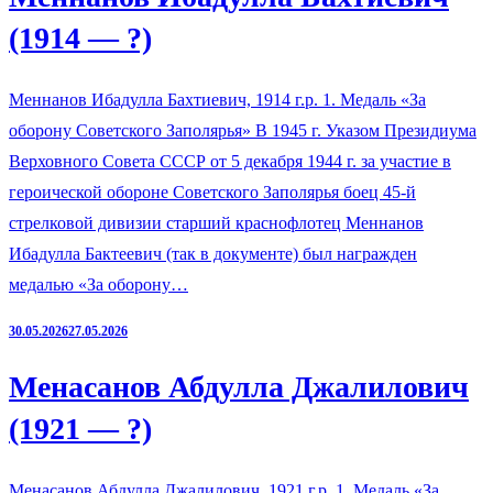
(1914 — ?)
Меннанов Ибадулла Бахтиевич, 1914 г.р. 1. Медаль «За
оборону Советского Заполярья» В 1945 г. Указом Президиума
Верховного Совета СССР от 5 декабря 1944 г. за участие в
героической обороне Советского Заполярья боец 45-й
стрелковой дивизии старший краснофлотец Меннанов
Ибадулла Бактеевич (так в документе) был награжден
медалью «За оборону…
30.05.2026
27.05.2026
Менасанов Абдулла Джалилович
(1921 — ?)
Менасанов Абдулла Джалилович, 1921 г.р. 1. Медаль «За