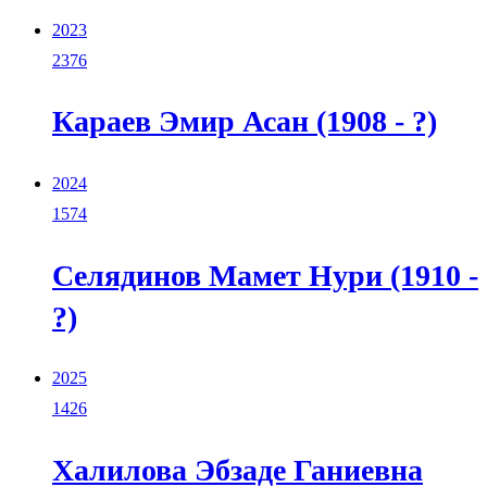
2023
2376
Караев Эмир Асан (1908 - ?)
2024
1574
Селядинов Мамет Нури (1910 -
?)
2025
1426
Халилова Эбзаде Ганиевна