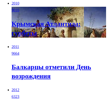
2010
9016
Крымская Атлантида:
гурбеты
2011
9664
Балкарцы отметили День
возрождения
2012
6323