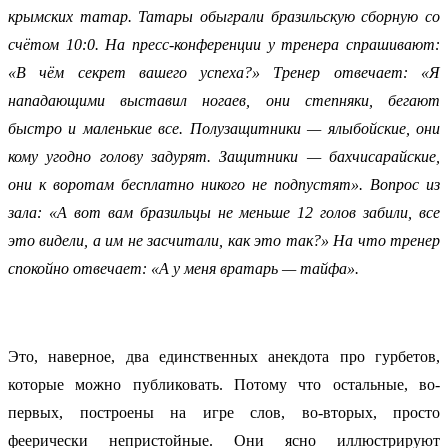
крымских татар. Татары обыграли бразильскую сборную со
счётом 10:0. На пресс-конференции у тренера спрашивают:
«В чём секрет вашего успеха?» Тренер отвечает: «Я
нападающими выставил ногаев, они степняки, бегают
быстро и маленькие все. Полузащитники — ялыбойские, они
кому угодно голову задурят. Защитники — бахчисарайские,
они к воротам бесплатно никого не подпустят». Вопрос из
зала: «А вот вам бразильцы не меньше 12 голов забили, все
это видели, а им не засчитали, как это так?» На что тренер
спокойно отвечает: «А у меня вратарь — тайфа».
Это, наверное, два единственных анекдота про гурбетов,
которые можно публиковать. Потому что остальные, во-
первых, построены на игре слов, во-вторых, просто
феерически непристойные. Они ясно иллюстрируют