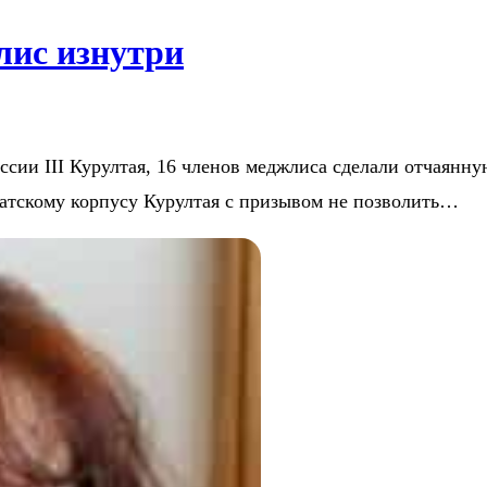
лис изнутри
ессии III Курултая, 16 членов меджлиса сделали отчаян
тскому корпусу Курултая с призывом не позволить…