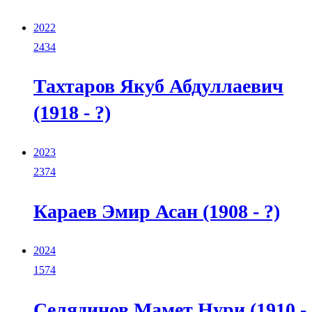
2022
2434
Тахтаров Якуб Абдуллаевич
(1918 - ?)
2023
2374
Караев Эмир Асан (1908 - ?)
2024
1574
Селядинов Мамет Нури (1910 -