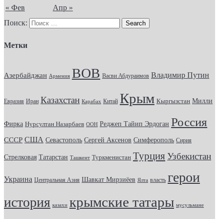
« Фев
Апр »
Поиск:
Метки
ВОВ
Владимир Путин
Азербайджан
Васви Абдураимов
Армения
Крым
Казахстан
Кыргызстан
Милли
Евразия
Китай
Иран
Карабах
Россия
Фирка
Реджеп Тайип Эрдоган
Нурсултан Назарбаев
ООН
США
СССР
Севастополь
Сергей Аксенов
Симферополь
Сирия
Турция
Узбекистан
Стрелковая
Татарстан
Туркменистан
Ташкент
герои
Украина
Шавкат Мирзиёев
Центральная Азия
Ялта
власть
крымские татары
история
казахи
мусульмане