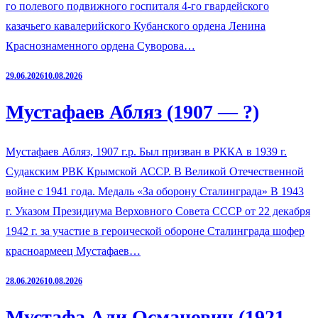
го полевого подвижного госпиталя 4-го гвардейского
казачьего кавалерийского Кубанского ордена Ленина
Краснознаменного ордена Суворова…
29.06.2026
10.08.2026
Мустафаев Абляз (1907 — ?)
Мустафаев Абляз, 1907 г.р. Был призван в РККА в 1939 г.
Судакским РВК Крымской АССР. В Великой Отечественной
войне с 1941 года. Медаль «За оборону Сталинграда» В 1943
г. Указом Президиума Верховного Совета СССР от 22 декабря
1942 г. за участие в героической обороне Сталинграда шофер
красноармеец Мустафаев…
28.06.2026
10.08.2026
Мустафа Али Османович (1921 —