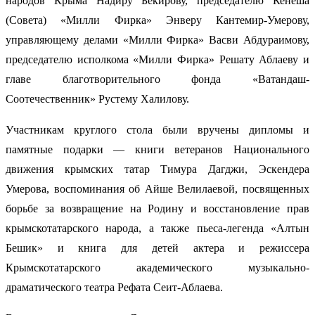
народов Крыма Надиру Бекирову, председателю Кенеша
(Совета) «Милли Фирка» Энверу Кантемир-Умерову,
управляющему делами «Милли Фирка» Васви Абдураимову,
председателю исполкома «Милли Фирка» Решату Аблаеву и
главе благотворительного фонда «Ватандаш-
Соотечественник» Рустему Халилову.
Участникам круглого стола были вручены дипломы и
памятные подарки — книги ветеранов Национального
движения крымских татар Тимура Дагджи, Эскендера
Умерова, воспоминания об Айше Велилаевой, посвященных
борьбе за возвращение на Родину и восстановление прав
крымскотатарского народа, а также пьеса-легенда «Алтын
Бешик» и книга для детей актера и режиссера
Крымскотатарского академического музыкально-
драматического театра Рефата Сеит-Аблаева.