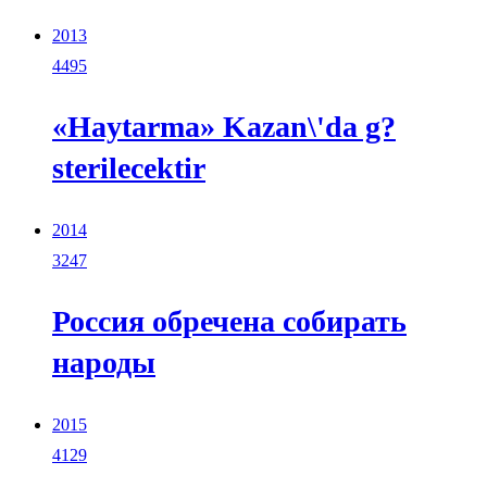
2013
4495
«Haytarma» Kazan\'da g?
sterilecektir
2014
3247
Россия обречена собирать
народы
2015
4129