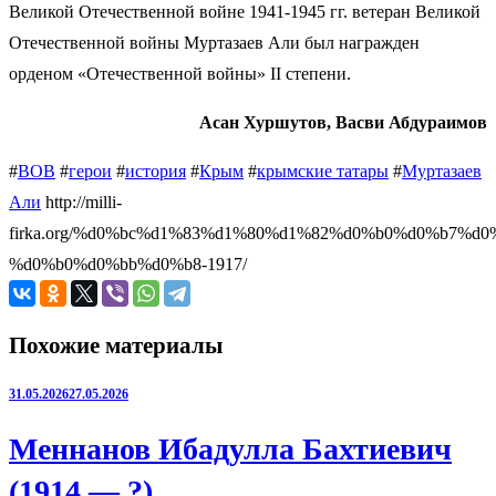
Великой Отечественной войне 1941-1945 гг. ветеран Великой
Отечественной войны Муртазаев Али был награжден
орденом «Отечественной войны» II степени.
Асан Хуршутов, Васви Абдураимов
#
ВОВ
#
герои
#
история
#
Крым
#
крымские татары
#
Муртазаев
Али
http://milli-
firka.org/%d0%bc%d1%83%d1%80%d1%82%d0%b0%d0%b7%d
%d0%b0%d0%bb%d0%b8-1917/
Похожие материалы
31.05.2026
27.05.2026
Меннанов Ибадулла Бахтиевич
(1914 — ?)