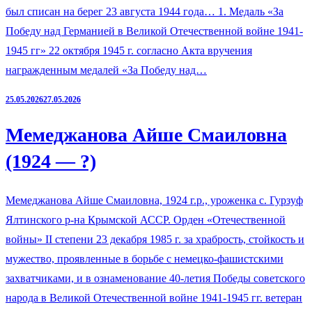
был списан на берег 23 августа 1944 года… 1. Медаль «За
Победу над Германией в Великой Отечественной войне 1941-
1945 гг» 22 октября 1945 г. согласно Акта вручения
награжденным медалей «За Победу над…
25.05.2026
27.05.2026
Мемеджанова Айше Смаиловна
(1924 — ?)
Мемеджанова Айше Смаиловна, 1924 г.р., уроженка с. Гурзуф
Ялтинского р-на Крымской АССР. Орден «Отечественной
войны» II степени 23 декабря 1985 г. за храбрость, стойкость и
мужество, проявленные в борьбе с немецко-фашистскими
захватчиками, и в ознаменование 40-летия Победы советского
народа в Великой Отечественной войне 1941-1945 гг. ветеран