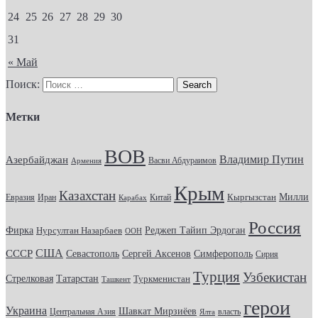
24
25
26
27
28
29
30
31
« Май
Поиск:
Метки
ВОВ
Владимир Путин
Азербайджан
Васви Абдураимов
Армения
Крым
Казахстан
Кыргызстан
Милли
Евразия
Китай
Иран
Карабах
Россия
Фирка
Реджеп Тайип Эрдоган
Нурсултан Назарбаев
ООН
США
СССР
Севастополь
Сергей Аксенов
Симферополь
Сирия
Турция
Узбекистан
Стрелковая
Татарстан
Туркменистан
Ташкент
герои
Украина
Шавкат Мирзиёев
Центральная Азия
Ялта
власть