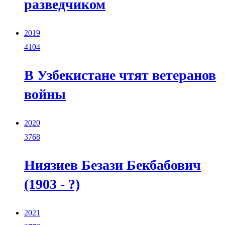
разведчиком
2019
4104
В Узбекистане чтят ветеранов
войны
2020
3768
Ниязиев Безази Бекбабович
(1903 - ?)
2021