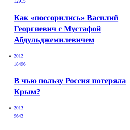
12915
Как «поссорились» Василий
Георгиевич с Мустафой
Абдульджемилевичем
2012
18496
В чью пользу Россия потеряла
Крым?
2013
9643