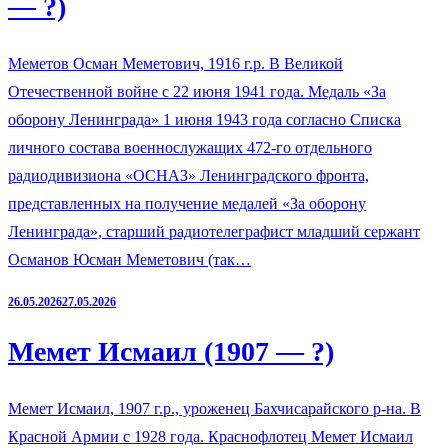
— ?)
Меметов Осман Меметович, 1916 г.р. В Великой
Отечественной войне с 22 июня 1941 года. Медаль «За
оборону Ленинграда» 1 июня 1943 года согласно Списка
личного состава военнослужащих 472-го отдельного
радиодивизиона «ОСНАЗ» Ленинградского фронта,
представленных на получение медалей «За оборону
Ленинграда», старший радиотелеграфист младший сержант
Османов Юсман Меметович (так…
26.05.2026
27.05.2026
Мемет Исмаил (1907 — ?)
Мемет Исмаил, 1907 г.р., уроженец Бахчисарайского р-на. В
Красной Армии с 1928 года. Краснофлотец Мемет Исмаил