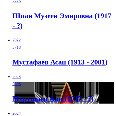
2776
Шпан Музеен Эмировна (1917
- ?)
2022
3718
Мустафаев Асан (1913 - 2001)
2023
2896
Муртазаев Али (1917 - ?)
2024