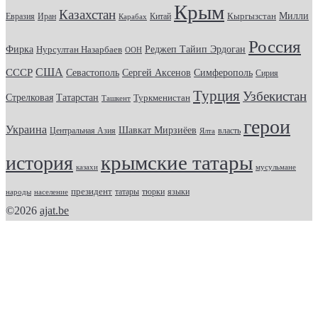
Крым
Казахстан
Кыргызстан
Милли
Евразия
Китай
Иран
Карабах
Россия
Фирка
Реджеп Тайип Эрдоган
Нурсултан Назарбаев
ООН
США
СССР
Севастополь
Сергей Аксенов
Симферополь
Сирия
Турция
Узбекистан
Стрелковая
Татарстан
Туркменистан
Ташкент
герои
Украина
Шавкат Мирзиёев
Центральная Азия
Ялта
власть
крымские татары
история
казахи
мусульмане
президент
татары
тюрки
народы
население
языки
©2026
ajat.be