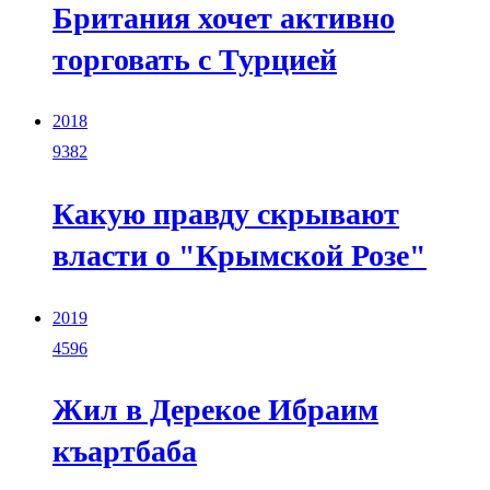
Британия хочет активно
торговать с Турцией
2018
9382
Какую правду скрывают
власти о "Крымской Розе"
2019
4596
Жил в Дерекое Ибраим
къартбаба