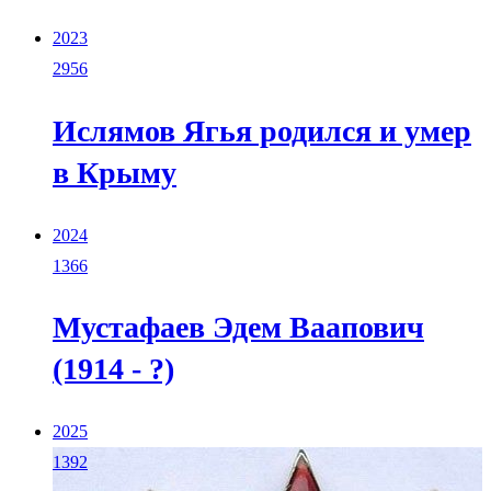
2023
2956
Ислямов Ягья родился и умер
в Крыму
2024
1366
Мустафаев Эдем Ваапович
(1914 - ?)
2025
1392