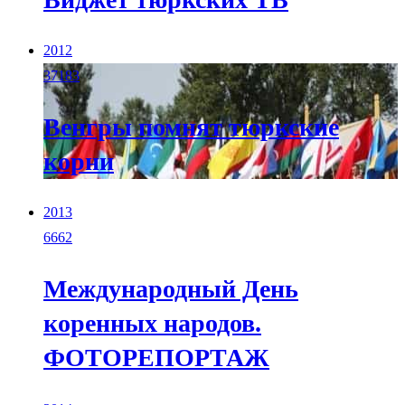
2012
37183
Венгры помнят тюркские
корни
2013
6662
Международный День
коренных народов.
ФОТОРЕПОРТАЖ