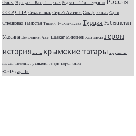
Россия
Фирка
Реджеп Тайип Эрдоган
Нурсултан Назарбаев
ООН
США
СССР
Севастополь
Сергей Аксенов
Симферополь
Сирия
Турция
Узбекистан
Стрелковая
Татарстан
Туркменистан
Ташкент
герои
Украина
Шавкат Мирзиёев
Центральная Азия
Ялта
власть
крымские татары
история
казахи
мусульмане
президент
татары
тюрки
народы
население
языки
©2026
ajat.be