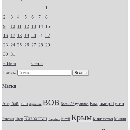
1
2
3
4
5
6
7
8
9
10
11
12
13
14
15
16
17
18
19
20
21
22
23
24
25
26
27
28
29
30
31
« Июл
Сен »
Поиск:
Метки
ВОВ
Владимир Путин
Азербайджан
Васви Абдураимов
Армения
Крым
Казахстан
Кыргызстан
Милли
Евразия
Китай
Иран
Карабах