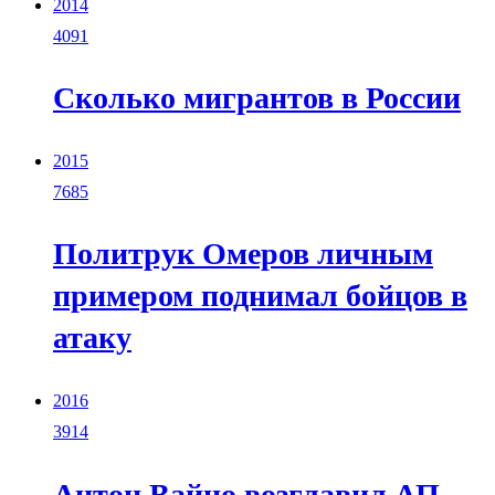
2014
4091
Сколько мигрантов в России
2015
7685
Политрук Омеров личным
примером поднимал бойцов в
атаку
2016
3914
Антон Вайно возглавил АП