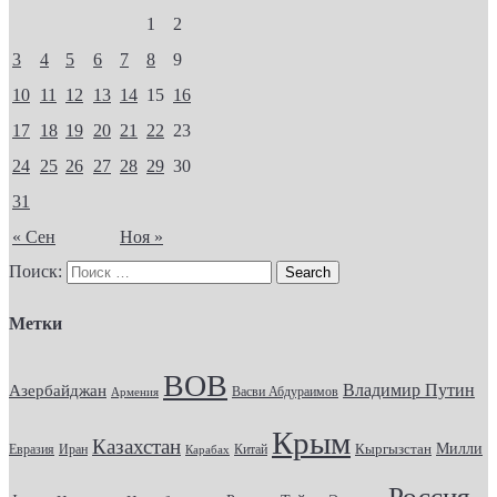
1
2
3
4
5
6
7
8
9
10
11
12
13
14
15
16
17
18
19
20
21
22
23
24
25
26
27
28
29
30
31
« Сен
Ноя »
Поиск:
Метки
ВОВ
Владимир Путин
Азербайджан
Васви Абдураимов
Армения
Крым
Казахстан
Кыргызстан
Милли
Евразия
Китай
Иран
Карабах
Россия