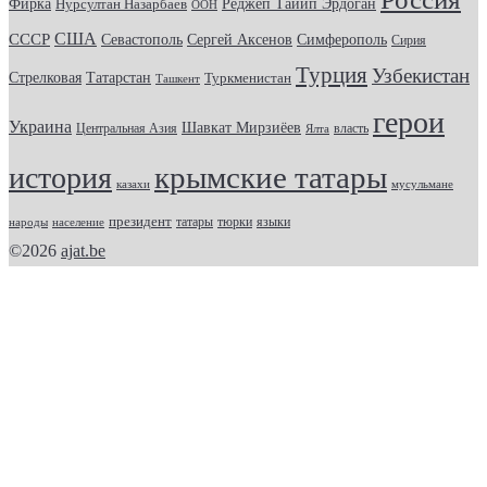
Фирка
Реджеп Тайип Эрдоган
Нурсултан Назарбаев
ООН
США
СССР
Севастополь
Сергей Аксенов
Симферополь
Сирия
Турция
Узбекистан
Стрелковая
Татарстан
Туркменистан
Ташкент
герои
Украина
Шавкат Мирзиёев
Центральная Азия
Ялта
власть
крымские татары
история
казахи
мусульмане
президент
татары
тюрки
народы
население
языки
©2026
ajat.be