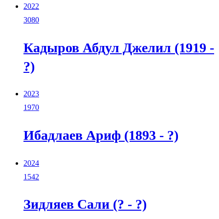
2022
3080
Кадыров Абдул Джелил (1919 -
?)
2023
1970
Ибадлаев Ариф (1893 - ?)
2024
1542
Зидляев Сали (? - ?)