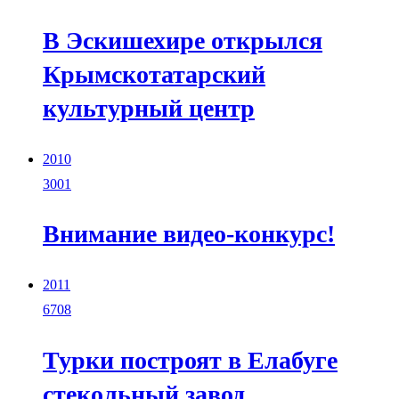
В Эскишехире открылся
Крымскотатарский
культурный центр
2010
3001
Внимание видео-конкурс!
2011
6708
Турки построят в Елабуге
стекольный завод