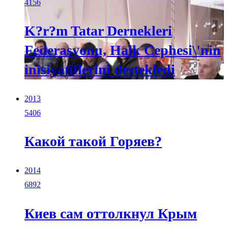
4156
K?r?m Tatar Dernekleri
Federasyonu, Halk Cephesi\'nin
inisiyatiflerini destekledi
2013
5406
Какой такой Горяев?
2014
6892
Киев сам оттолкнул Крым