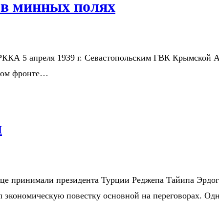
 в минных полях
 РККА 5 апреля 1939 г. Севастопольским ГВК Крымской 
ском фронте…
л
рце принимали президента Турции Реджепа Тайипа Эрдог
ал экономическую повестку основной на переговорах. О