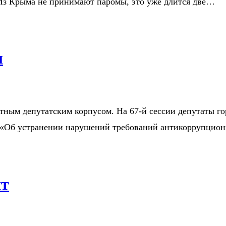
«Из Крыма не принимают паромы, это уже длится две…
л
стным депутатским корпусом. На 67-й сессии депутаты г
 «Об устранении нарушений требований антикоррупцион
ят