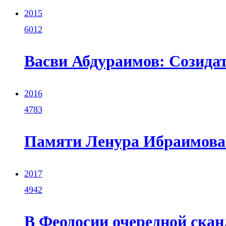
2015
6012
Васви Абдураимов: Созидат
2016
4783
Памяти Ленура Ибраимова
2017
4942
В Феодосии очередной скан