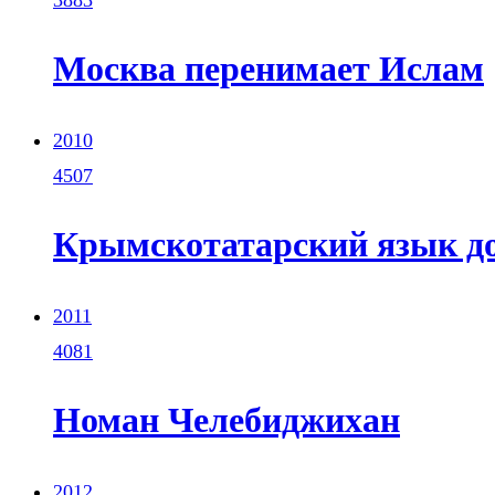
Москва перенимает Ислам
2010
4507
Крымскотатарский язык до
2011
4081
Номан Челебиджихан
2012