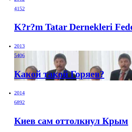
4152
K?r?m Tatar Dernekleri Feder
2013
5406
Какой такой Горяев?
2014
6892
Киев сам оттолкнул Крым