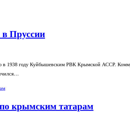
 в Пруссии
мию в 1938 году Куйбышевским РВК Крымской АССР. Ком
личился…
 по крымским татарам