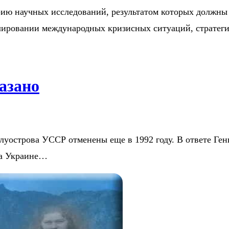
рию научных исследований, результатом которых должны
улировании международных кризисных ситуаций, стратег
азано
уострова УССР отменены еще в 1992 году. В ответе Ген
ма Украине…