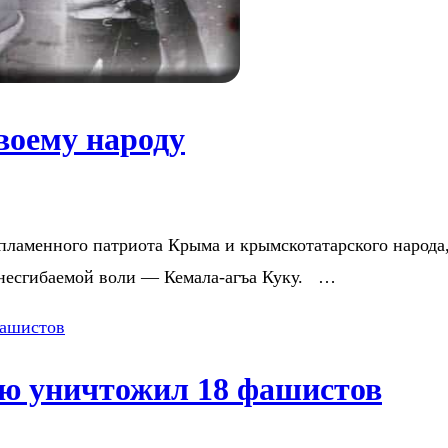
воему народу
це пламенного патриота Крыма и крымскотатарского народ
несгибаемой воли — Кемала-агъа Куку. …
ою уничтожил 18 фашистов