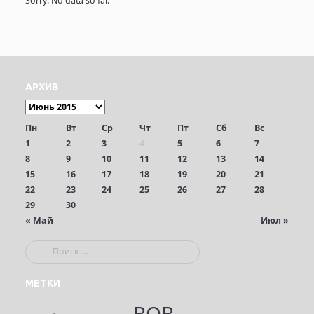
Sorry. No data so far.
АРХИВ
Пн
Вт
Ср
Чт
Пт
Сб
Вс
1
2
3
4
5
6
7
8
9
10
11
12
13
14
15
16
17
18
19
20
21
22
23
24
25
26
27
28
29
30
« Май
Июл »
П
о
и
МЕТКИ
с
ВОВ
к