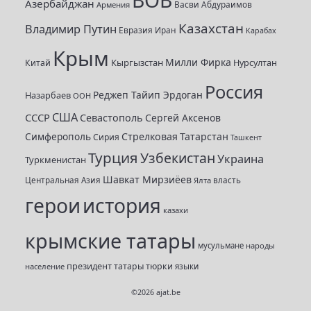
Азербайджан
Васви Абдураимов
Армения
:
Казахстан
Владимир Путин
Евразия
Иран
Карабах
Крым
Милли Фирка
Кыргызстан
Нурсултан
Китай
Россия
Реджеп Тайип Эрдоган
Назарбаев
ООН
США
СССР
Севастополь
Сергей Аксенов
Симферополь
Стрелковая
Татарстан
Сирия
Ташкент
Турция
Узбекистан
Украина
Туркменистан
Шавкат Мирзиёев
Центральная Азия
Ялта
власть
герои
история
казахи
крымские татары
мусульмане
народы
президент
татары
тюрки
население
языки
©2026
ajat.be