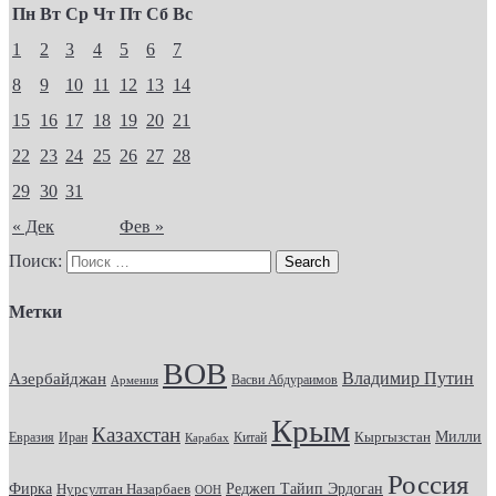
Пн
Вт
Ср
Чт
Пт
Сб
Вс
1
2
3
4
5
6
7
8
9
10
11
12
13
14
15
16
17
18
19
20
21
22
23
24
25
26
27
28
29
30
31
« Дек
Фев »
Поиск:
Метки
ВОВ
Владимир Путин
Азербайджан
Васви Абдураимов
Армения
Крым
Казахстан
Кыргызстан
Милли
Евразия
Китай
Иран
Карабах
Россия
Фирка
Реджеп Тайип Эрдоган
Нурсултан Назарбаев
ООН