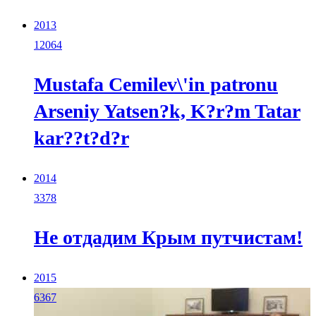
2013
12064
Mustafa Cemilev\'in patronu
Arseniy Yatsen?k, K?r?m Tatar
kar??t?d?r
2014
3378
Не отдадим Крым путчистам!
2015
6367