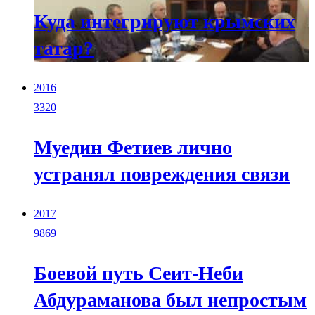
Куда интегрируют крымских
татар?
2016
3320
Муедин Фетиев лично
устранял повреждения связи
2017
9869
Боевой путь Сеит-Неби
Абдураманова был непростым