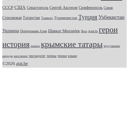
США
СССР
Севастополь
Сергей Аксенов
Симферополь
Сирия
Турция
Узбекистан
Стрелковая
Татарстан
Туркменистан
Ташкент
герои
Украина
Шавкат Мирзиёев
Центральная Азия
Ялта
власть
крымские татары
история
казахи
мусульмане
президент
татары
тюрки
народы
население
языки
©2026
ajat.be