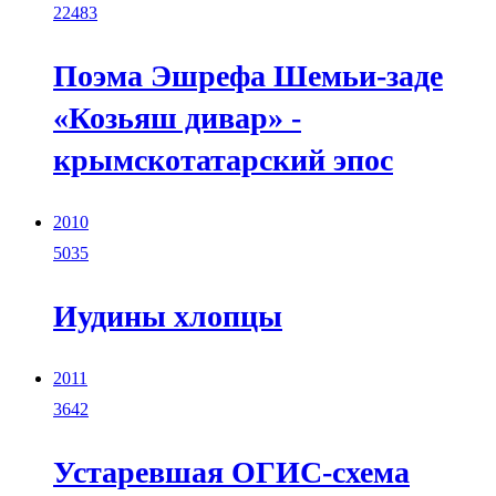
22483
Поэма Эшрефа Шемьи-заде
«Козьяш дивар» -
крымскотатарский эпос
2010
5035
Иудины хлопцы
2011
3642
Устаревшая ОГИС-схема