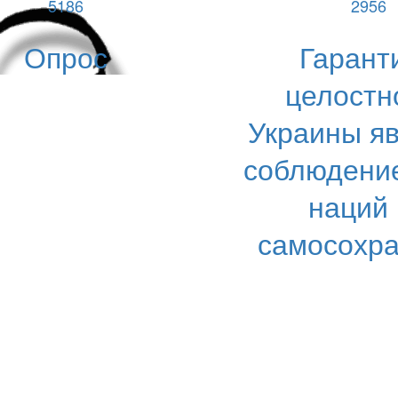
5186
2956
Опрос
Гарант
целостн
Украины я
соблюдени
наций
самосохр