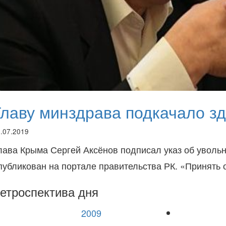
Главу минздрава подкачало з
.07.2019
лава Крыма Сергей Аксёнов подписал указ об уволь
публикован на портале правительства РК. «Принять
етроспектива дня
2009