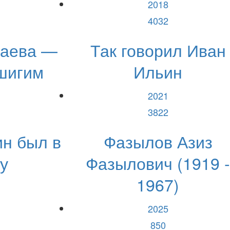
2018
4032
лаева —
Так говорил Иван
шигим
Ильин
2021
3822
ин был в
Фазылов Азиз
у
Фазылович (1919 -
1967)
2025
850