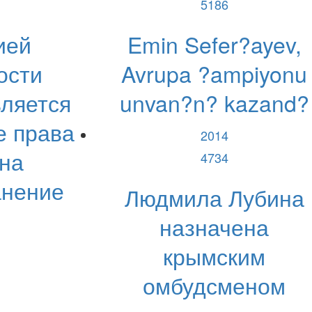
5186
ией
Emin Sefer?ayev,
ости
Avrupa ?ampiyonu
вляется
unvan?n? kazand?
е права
2014
 на
4734
анение
Людмила Лубина
назначена
крымским
омбудсменом