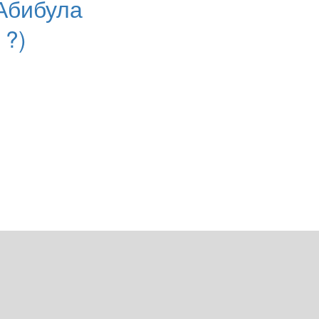
Абибула
 ?)