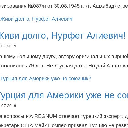
азирования №087/н от 30.08.1945 г. (г. Ашхабад) ст
Живи долго, Нурфет Алиевич!
.07.2019
ашему большому другу, автору оригинальных виршей
сполнилось 79 лет. Не круглая дата. Но дай Аллах к
Турция для Америки уже не с
.07.2019
а вопросы ИА REGNUM отвечает турецкий эксперт, д
екретарь США Майк Помпео призвал Турцию не разв