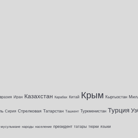
Крым
Казахстан
Мил
Кыргызстан
вразия
Иран
Китай
Карабах
Турция
Уз
ль
Стрелковая
Татарстан
Туркменистан
Сирия
Ташкент
президент
татары
тюрки
мусульмане
народы
население
языки