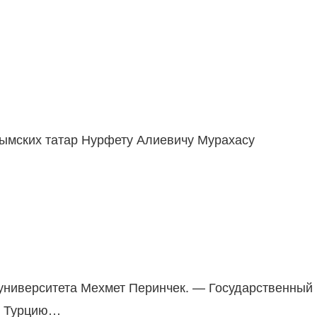
рымских татар Нурфету Алиевичу Мурахасу
 университета Мехмет Перинчек. — Государственный
 в Турцию…