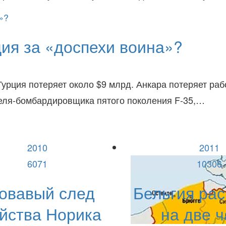
ция за «доспехи воина»?
Турция потеряет около $9 млрд. Анкара потеряет ра
еля-бомбардировщика пятого поколения F-35,…
2010
2011
6071
10306
овавый след
Бельгия рас
йства Норика
на две ч