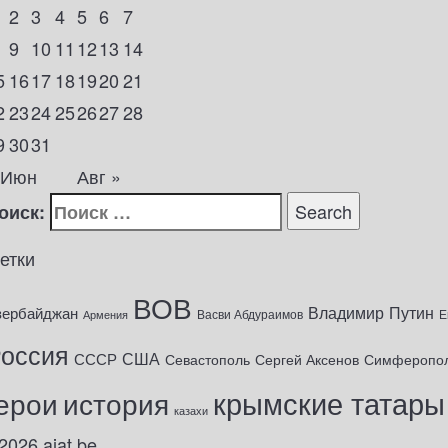
2
3
4
5
6
7
9
10
11
12
13
14
5
16
17
18
19
20
21
2
23
24
25
26
27
28
9
30
31
 Июн
Авг »
оиск:
етки
ВОВ
Владимир Путин
зербайджан
Васви Абдураимов
Е
Армения
оссия
США
СССР
Севастополь
Сергей Аксенов
Симферопо
крымские татары
ерои
история
казахи
2026
ajat.be