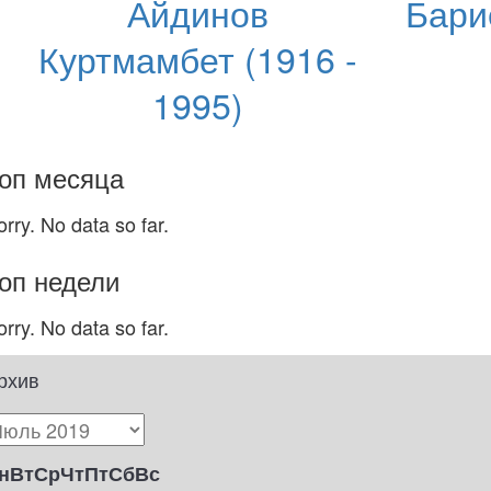
Айдинов
Бари
Куртмамбет (1916 -
1995)
оп месяца
orry. No data so far.
оп недели
orry. No data so far.
рхив
н
Вт
Ср
Чт
Пт
Сб
Вс