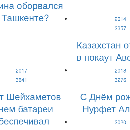
ина оборвался
 Ташкенте?
2014
2357
Казахстан о
в нокаут Ав
2017
2018
3641
3276
т Шейхаметов
С Днём ро
нем батареи
Нурфет Ал
беспечивал
2020