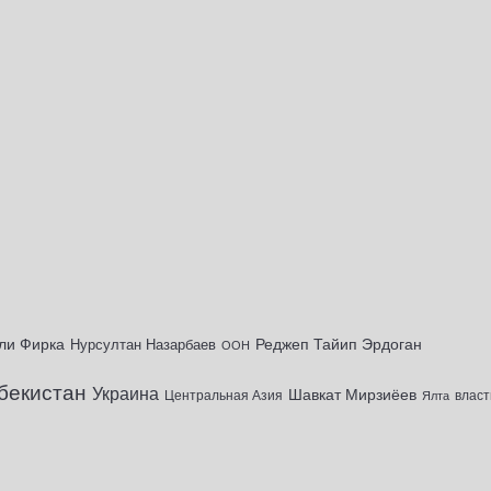
ли Фирка
Реджеп Тайип Эрдоган
Нурсултан Назарбаев
ООН
бекистан
Украина
Шавкат Мирзиёев
Центральная Азия
Ялта
власт