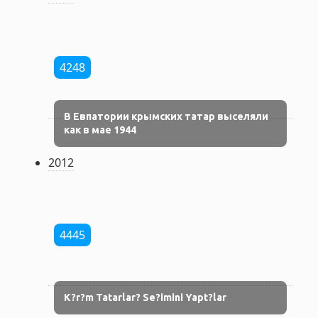
4248
В Евпатории крымских татар выселяли
как в мае 1944
2012
4445
K?r?m Tatarlar? Se?imini Yapt?lar