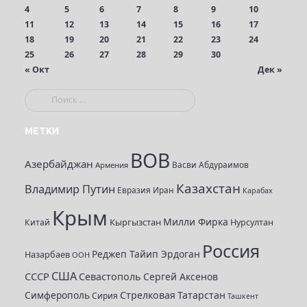
4
5
6
7
8
9
10
11
12
13
14
15
16
17
18
19
20
21
22
23
24
25
26
27
28
29
30
« Окт
Дек »
П
о
и
МЕТКИ
с
ВОВ
к
Азербайджан
Васви Абдураимов
Армения
:
Казахстан
Владимир Путин
Евразия
Иран
Карабах
Крым
Милли Фирка
Кыргызстан
Нурсултан
Китай
Россия
Реджеп Тайип Эрдоган
Назарбаев
ООН
США
СССР
Севастополь
Сергей Аксенов
Симферополь
Стрелковая
Татарстан
Сирия
Ташкент