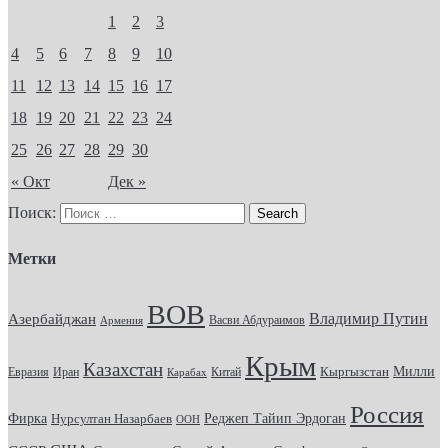
1
2
3
4
5
6
7
8
9
10
11
12
13
14
15
16
17
18
19
20
21
22
23
24
25
26
27
28
29
30
« Окт
Дек »
Поиск:
Метки
ВОВ
Владимир Путин
Азербайджан
Васви Абдураимов
Армения
Крым
Казахстан
Кыргызстан
Милли
Евразия
Китай
Иран
Карабах
Россия
Фирка
Реджеп Тайип Эрдоган
Нурсултан Назарбаев
ООН