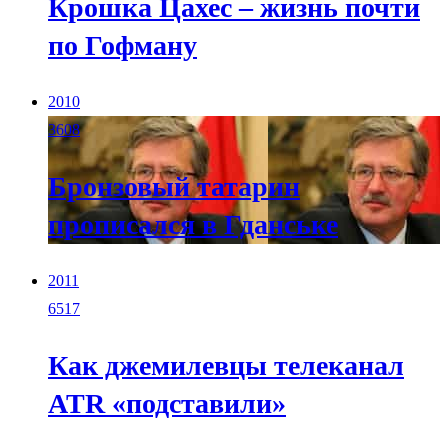
Крошка Цахес – жизнь почти
по Гофману
2010
3608
Бронзовый татарин
прописался в Гданське
2011
6517
Как джемилевцы телеканал
ATR «подставили»