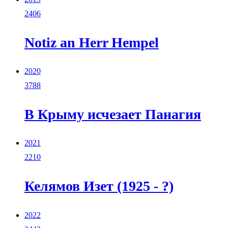
2406
Notiz an Herr Hempel
2020
3788
В Крыму исчезает Панагия
2021
2210
Келямов Изет (1925 - ?)
2022