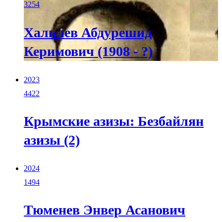
3254
Халилев Абдурешид
Керимович (1908 - ?)
2023
4422
Крымские азизы: Безбайлян
азизы (2)
2024
1494
Тюменев Энвер Асанович