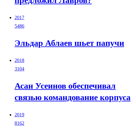
предложил Лавров?
2017
5486
Эльдар Аблаев шьет папучи
2018
3104
Асан Усеинов обеспечивал
связью командование корпуса
2019
8162