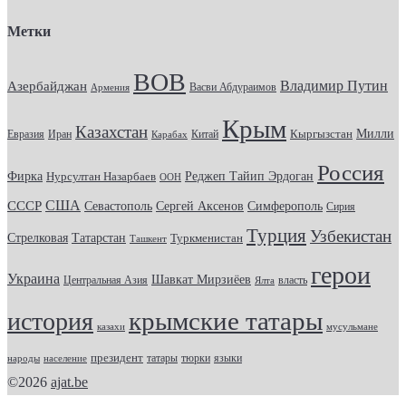
Метки
ВОВ
Владимир Путин
Азербайджан
Васви Абдураимов
Армения
Крым
Казахстан
Кыргызстан
Милли
Евразия
Китай
Иран
Карабах
Россия
Фирка
Реджеп Тайип Эрдоган
Нурсултан Назарбаев
ООН
США
СССР
Севастополь
Сергей Аксенов
Симферополь
Сирия
Турция
Узбекистан
Стрелковая
Татарстан
Туркменистан
Ташкент
герои
Украина
Шавкат Мирзиёев
Центральная Азия
Ялта
власть
крымские татары
история
казахи
мусульмане
президент
татары
тюрки
народы
население
языки
©2026
ajat.be