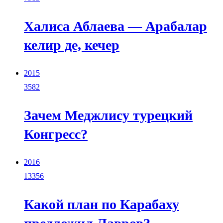
Халиса Аблаева — Арабалар
келир де, кечер
2015
3582
Зачем Меджлису турецкий
Конгресс?
2016
13356
Какой план по Карабаху