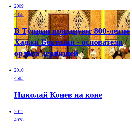
2009
4858
В Турции празднуют 800-летие
Хаджи Бекташи - основателя
ордена дервишей
2010
4583
Николай Конев на коне
2011
4978