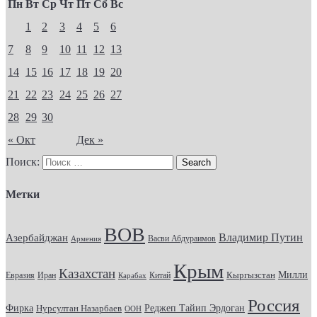
Пн
Вт
Ср
Чт
Пт
Сб
Вс
1
2
3
4
5
6
7
8
9
10
11
12
13
14
15
16
17
18
19
20
21
22
23
24
25
26
27
28
29
30
« Окт
Дек »
Поиск:
Метки
ВОВ
Владимир Путин
Азербайджан
Васви Абдураимов
Армения
Крым
Казахстан
Кыргызстан
Милли
Евразия
Китай
Иран
Карабах
Россия
Фирка
Реджеп Тайип Эрдоган
Нурсултан Назарбаев
ООН