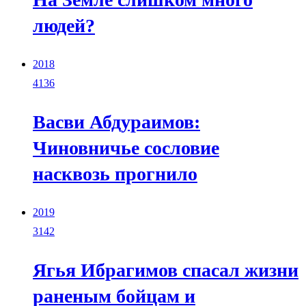
людей?
2018
4136
Васви Абдураимов:
Чиновничье сословие
насквозь прогнило
2019
3142
Ягья Ибрагимов спасал жизни
раненым бойцам и