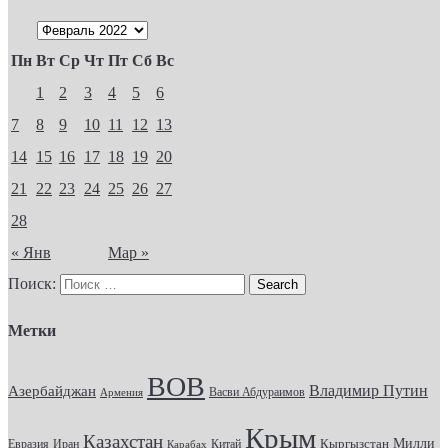
Пн
Вт
Ср
Чт
Пт
Сб
Вс
1
2
3
4
5
6
7
8
9
10
11
12
13
14
15
16
17
18
19
20
21
22
23
24
25
26
27
28
« Янв
Мар »
Поиск:
Метки
ВОВ
Владимир Путин
Азербайджан
Васви Абдураимов
Армения
Крым
Казахстан
Кыргызстан
Милли
Евразия
Китай
Иран
Карабах