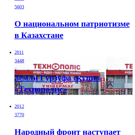
5603
О национальном патриотизме
в Казахстане
2011
3448
Земли Гурзуфа скупил
«Технополис»
2012
3770
Народный фронт наступает