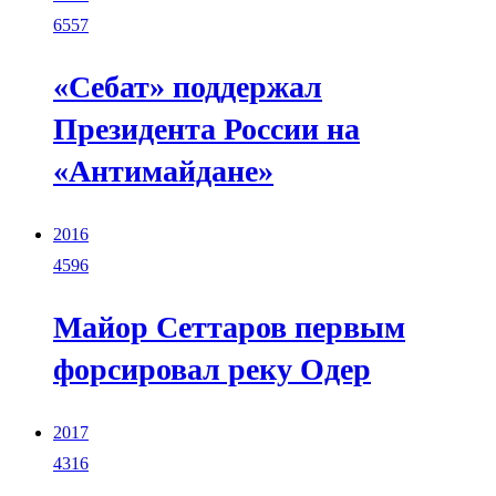
6557
«Себат» поддержал
Президента России на
«Антимайдане»
2016
4596
Майор Сеттаров первым
форсировал реку Одер
2017
4316