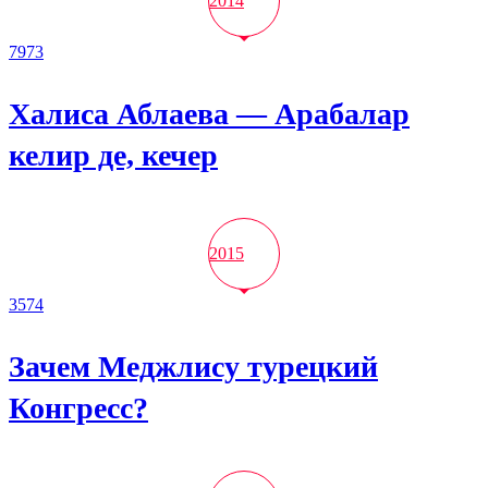
2014
7973
Халиса Аблаева — Арабалар
келир де, кечер
2015
3574
Зачем Меджлису турецкий
Конгресс?