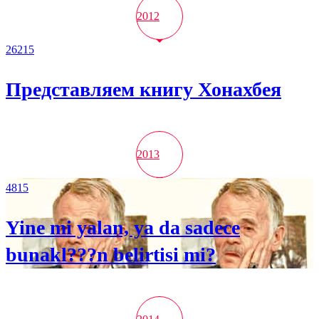
2012
26215
Представляем книгу Хонахбея
2013
4815
Yine mi yalan, ya da sadece
bunakl???n belirtisi mi?