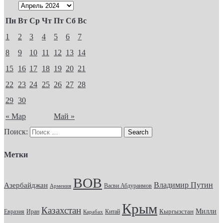
Пн
Вт
Ср
Чт
Пт
Сб
Вс
1
2
3
4
5
6
7
8
9
10
11
12
13
14
15
16
17
18
19
20
21
22
23
24
25
26
27
28
29
30
« Мар
Май »
Поиск:
Метки
ВОВ
Владимир Путин
Азербайджан
Васви Абдураимов
Армения
Крым
Казахстан
Кыргызстан
Милли
Евразия
Китай
Иран
Карабах