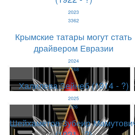
2023
3362
Крымские татары могут стать
драйвером Евразии
2024
1768
Халилева Зейнеб (1914 - ?)
2025
826
Шейхаметов Зубеир Мамутови
(1921 - ?)