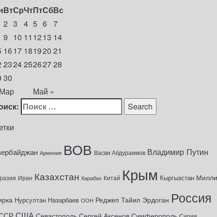
н
Вт
Ср
Чт
Пт
Сб
Вс
2
3
4
5
6
7
9
10
11
12
13
14
5
16
17
18
19
20
21
2
23
24
25
26
27
28
9
30
 Мар
Май »
оиск:
етки
ВОВ
Владимир Путин
зербайджан
Васви Абдураимов
Армения
Крым
Казахстан
Милл
Кыргызстан
разия
Иран
Китай
Карабах
Россия
ирка
Реджеп Тайип Эрдоган
Нурсултан Назарбаев
ООН
США
ССР
Севастополь
Сергей Аксенов
Симферополь
Сирия