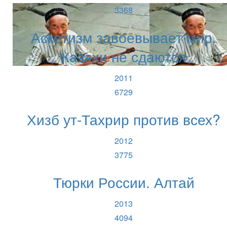
3368
Аскетизм завоевывает мир.
Казахи не сдаются
2011
6729
Хизб ут-Тахрир против всех?
2012
3775
Тюрки России. Алтай
2013
4094