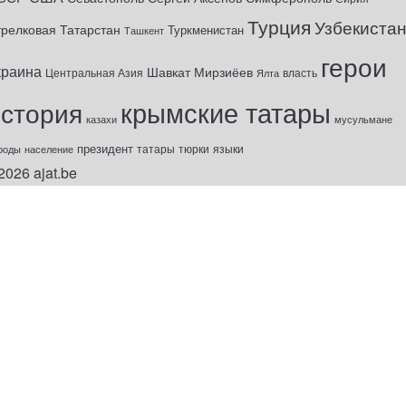
Турция
Узбекиста
трелковая
Татарстан
Туркменистан
Ташкент
герои
краина
Шавкат Мирзиёев
Центральная Азия
Ялта
власть
крымские татары
история
казахи
мусульмане
президент
татары
тюрки
роды
население
языки
2026
ajat.be