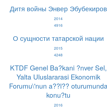
Дитя войны Энвер Эбубекиров
2014
4916
О сущности татарской нации
2015
4248
KTDF Genel Ba?kani ?nver Sel,
Yalta Uluslararasi Ekonomik
Forumu\'nun a??l?? oturumund
konu?tu
2016