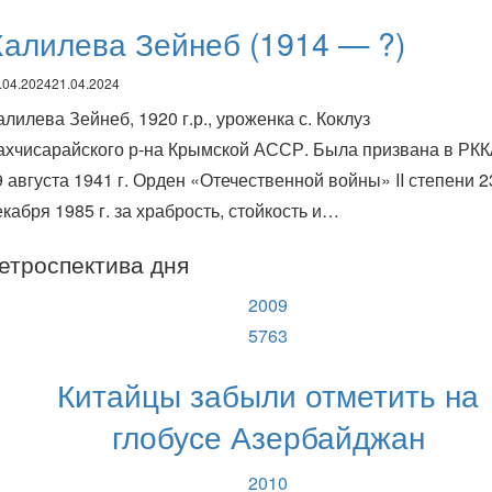
алилева Зейнеб (1914 — ?)
.04.2024
21.04.2024
алилева Зейнеб, 1920 г.р., уроженка с. Коклуз
ахчисарайского р-на Крымской АССР. Была призвана в РК
9 августа 1941 г. Орден «Отечественной войны» II степени 2
екабря 1985 г. за храбрость, стойкость и…
етроспектива дня
2009
5763
Китайцы забыли отметить на
глобусе Азербайджан
2010