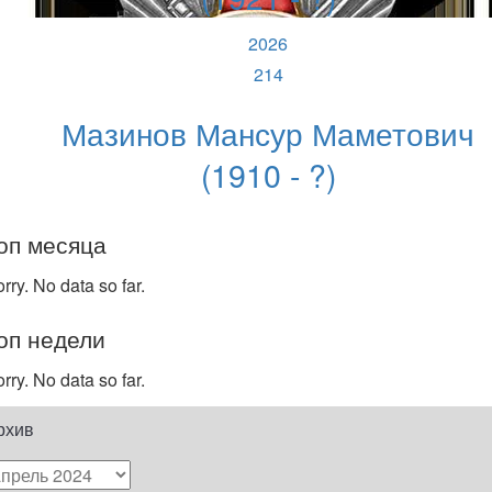
2026
214
Мазинов Мансур Маметович
(1910 - ?)
оп месяца
rry. No data so far.
оп недели
rry. No data so far.
рхив