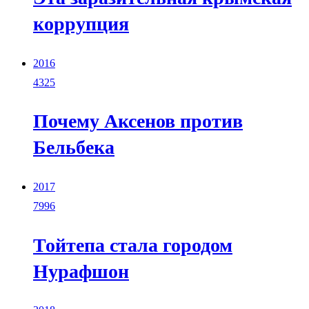
коррупция
2016
4325
Почему Аксенов против
Бельбека
2017
7996
Тойтепа cтала городом
Нурафшон