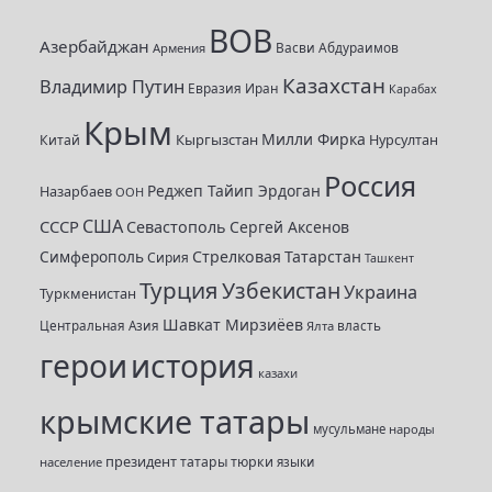
с
ВОВ
к
Азербайджан
Васви Абдураимов
Армения
:
Казахстан
Владимир Путин
Евразия
Иран
Карабах
Крым
Милли Фирка
Кыргызстан
Нурсултан
Китай
Россия
Реджеп Тайип Эрдоган
Назарбаев
ООН
США
СССР
Севастополь
Сергей Аксенов
Симферополь
Стрелковая
Татарстан
Сирия
Ташкент
Турция
Узбекистан
Украина
Туркменистан
Шавкат Мирзиёев
Центральная Азия
Ялта
власть
герои
история
казахи
крымские татары
мусульмане
народы
президент
татары
тюрки
население
языки