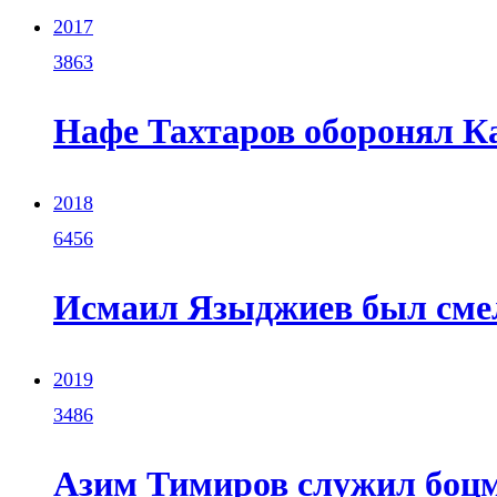
2017
3863
Нафе Тахтаров оборонял К
2018
6456
Исмаил Языджиев был сме
2019
3486
Азим Тимиров служил боц