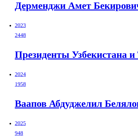
Дерменджи Амет Бекирович 
2023
2448
Президенты Узбекистана и 
2024
1958
Ваапов Абдуджелил Белялов
2025
948