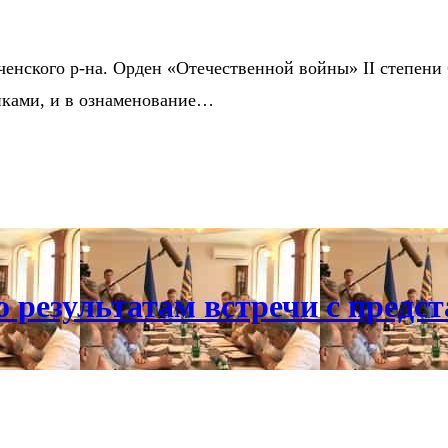
нского р-на. Орден «Отечественной войны» II степени 6 
иками, и в ознаменование…
о результатам встречи с предс