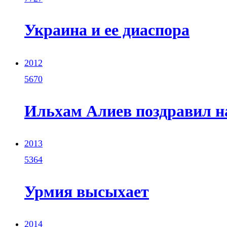
Украина и ее диаспора
2012
5670
Ильхам Алиев поздравил н
2013
5364
Урмия высыхает
2014