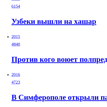
6154
Узбеки вышли на хашар
2015
4840
Против кого воюет полпре
2016
4723
В Симферополе открыли па