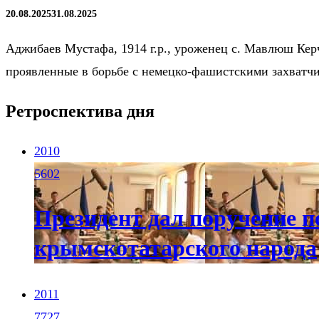
20.08.2025
31.08.2025
Аджибаев Мустафа, 1914 г.р., уроженец с. Мавлюш Керче
проявленные в борьбе с немецко-фашистскими захватч
Ретроспектива дня
2010
5602
Президент дал поручение п
крымскотатарского народа
2011
7727