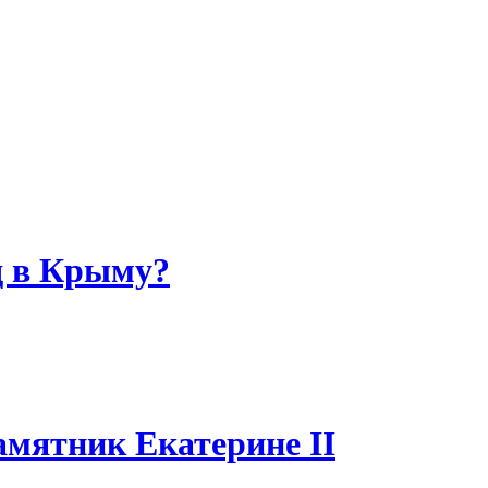
д в Крыму?
мятник Екатерине II