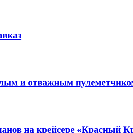
авказ
лым и отважным пулеметчико
манов на крейсере «Красный 