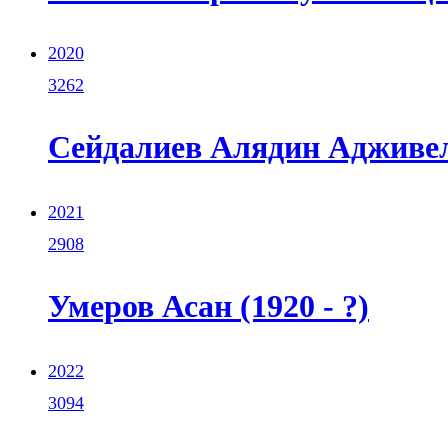
2020
3262
Сейдалиев Алядин Адживели
2021
2908
Умеров Асан (1920 - ?)
2022
3094