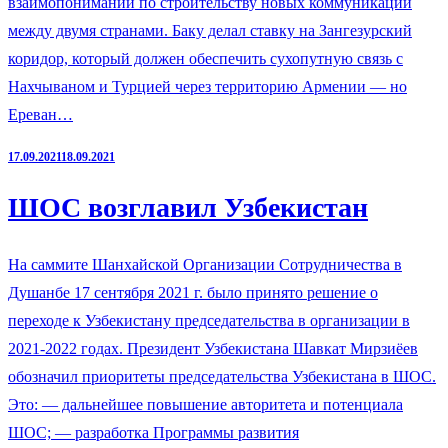
взаимопонимании по строительству новых коммуникаций
между двумя странами. Баку делал ставку на Зангезурский
коридор, который должен обеспечить сухопутную связь с
Нахчываном и Турцией через территорию Армении — но
Ереван…
17.09.2021
18.09.2021
ШОС возглавил Узбекистан
На саммите Шанхайской Организации Сотрудничества в
Душанбе 17 сентября 2021 г. было принято решение о
переходе к Узбекистану председательства в организации в
2021-2022 годах. Президент Узбекистана Шавкат Мирзиёев
обозначил приоритеты председательства Узбекистана в ШОС.
Это: — дальнейшее повышение авторитета и потенциала
ШОС; — разработка Программы развития