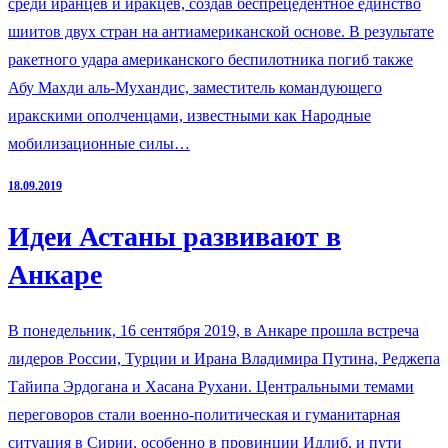
среди иранцев и иракцев, создав беспрецедентное единство
шиитов двух стран на антиамериканской основе. В результате
ракетного удара американского беспилотника погиб также
Абу Махди аль-Мухандис, заместитель командующего
иракскими ополченцами, известными как Народные
мобилизационные силы…
18.09.2019
Идеи Астаны развивают в
Анкаре
В понедельник, 16 сентября 2019, в Анкаре прошла встреча
лидеров России, Турции и Ирана Владимира Путина, Реджепа
Тайипа Эрдогана и Хасана Рухани. Центральными темами
переговоров стали военно-политическая и гуманитарная
ситуация в Сирии, особенно в провинции Идлиб, и пути