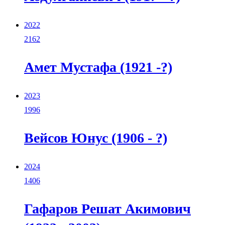
2022
2162
Амет Мустафа (1921 -?)
2023
1996
Вейсов Юнус (1906 - ?)
2024
1406
Гафаров Решат Акимович