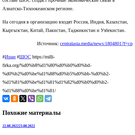
составе ШОС создаст прочные экономические связи в
Азиатско-Тихоокеанском регионе.
На сегодня в организацию входят Россия, Индия, Казахстан,
Кыргызстан, Китай, Пакистан, Таджикистан и Узбекистан.
Источник:
centralasia.media/news:1804801?f=cp
#
Иран
#
ШОС
https://milli-
firka.org/%d0%b8%d1%80%d0%b0%d0%bd-
%d0%b2%d0%be%d1%88%d0%b5%d0%bb-%d0%b2-
%d1%81%d0%be%d1%81%d1%82%d0%b0%d0%b2-
%d1%88%d0%be%d1%81/
Похожие материалы
22.08.2022
23.08.2022