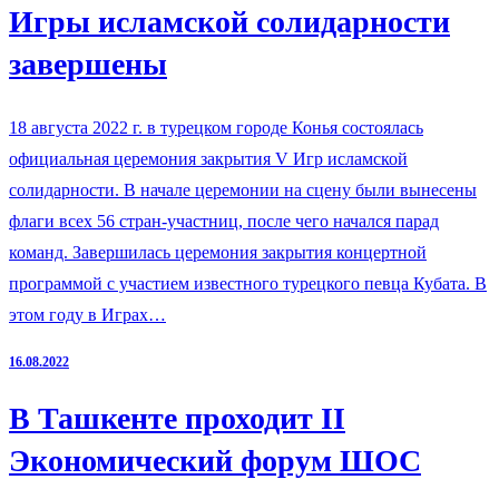
Игры исламской солидарности
завершены
18 августа 2022 г. в турецком городе Конья состоялась
официальная церемония закрытия V Игр исламской
солидарности. В начале церемонии на сцену были вынесены
флаги всех 56 стран-участниц, после чего начался парад
команд. Завершилась церемония закрытия концертной
программой с участием известного турецкого певца Кубата. В
этом году в Играх…
16.08.2022
В Ташкенте проходит II
Экономический форум ШОС