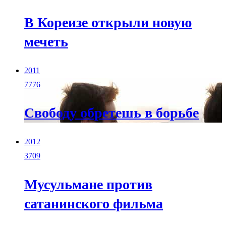
В Кореизе открыли новую
мечеть
2011
7776
Свободу обретешь в борьбе
2012
3709
Мусульмане против
сатанинского фильма