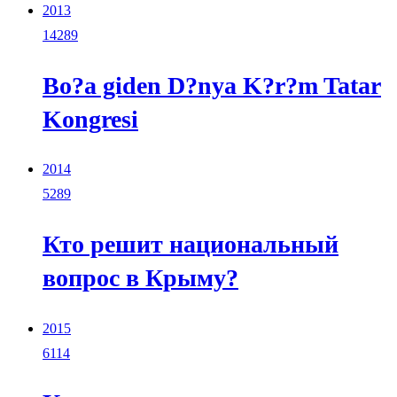
2013
14289
Bo?a giden D?nya K?r?m Tatar
Kongresi
2014
5289
Кто решит национальный
вопрос в Крыму?
2015
6114