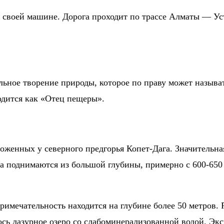
 своей машине. Дорога проходит по трассе Алматы — Уст
льное творение природы, которое по праву может называт
одится как «Отец пещеры».
оженных у северного предгорья Копет-Дага. Значительна
ра поднимаются из большой глубины, примерно с 600-650
римечательность находится на глубине более 50 метров. 
ось лазурное озеро со слабоминерализованной водой. Экс