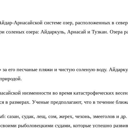
дар-Арнасайской системе озер, расположенных в северо
ри соленых озера: Айдаркуль, Арнасай и Тузкан. Озера 
 за его песчаные пляжи и чистую соленую воду. Айдарку
 природой.
насайской низменности во время катастрофических весен
я в размерах. Ученые предполагают, что в течение ближ
б: сазан, судак, лещ, сом, жерех, чехонь, змееголов и д
со своими рыболовецкими судами, которые успешно разви