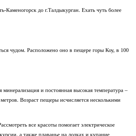
ь-Каменогорск до г.Талдыкурган. Ехать чуть более
ься чудом. Расположено оно в пещере горы Коу, в 100
я минерализация и постоянная высокая температура –
 метров. Возраст пещеры исчисляется несколькими
Рассмотреть все красоты помогает электрическое
курсии, а также плаванье на лодках и купание