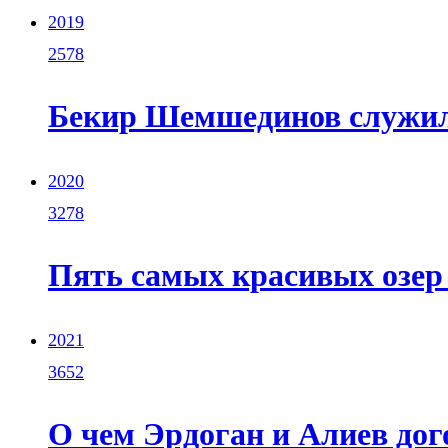
2019
2578
Бекир Шемшединов служил
2020
3278
Пять самых красивых озер
2021
3652
О чем Эрдоган и Алиев до