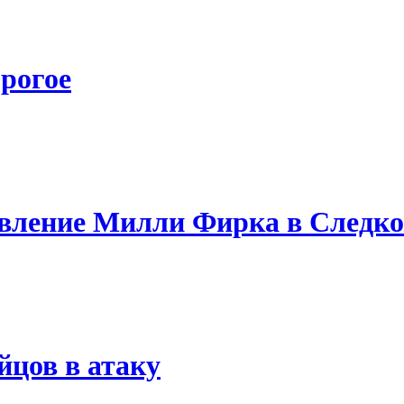
рогое
вление Милли Фирка в Следк
йцов в атаку