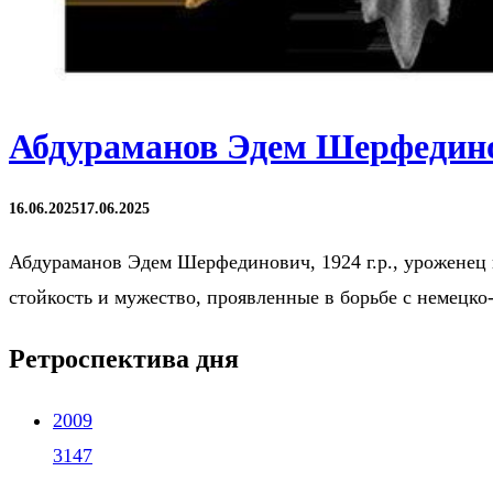
Абдураманов Эдем Шерфедино
16.06.2025
17.06.2025
Абдураманов Эдем Шерфединович, 1924 г.р., уроженец г
стойкость и мужество, проявленные в борьбе с немецк
Ретроспектива дня
2009
3147