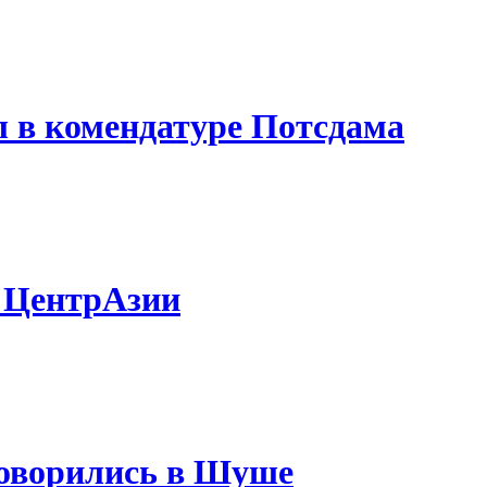
 в комендатуре Потсдама
 ЦентрАзии
говорились в Шуше