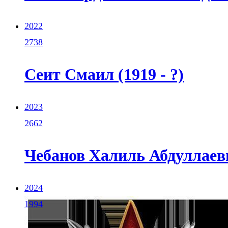
2022
2738
Сеит Смаил (1919 - ?)
2023
2662
Чебанов Халиль Абдуллаевич
2024
1994