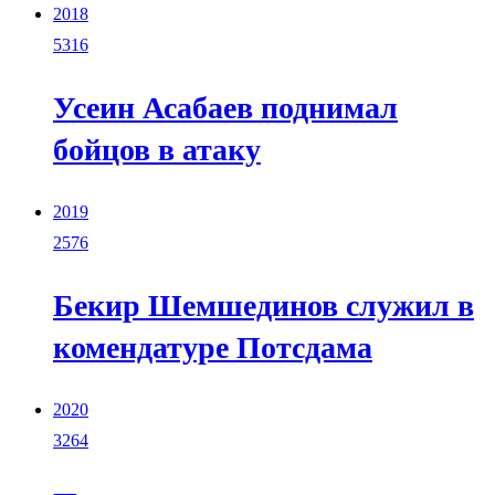
2018
5316
Усеин Асабаев поднимал
бойцов в атаку
2019
2576
Бекир Шемшединов служил в
комендатуре Потсдама
2020
3264