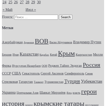
24
25
26
27
28
29
30
« Май
Июл »
Поиск:
Метки
ВОВ
Владимир Путин
Азербайджан
Васви Абдураимов
Армения
Крым
Казахстан
Кыргызстан
Милли
Евразия
Китай
Иран
Карабах
Россия
Фирка
Реджеп Тайип Эрдоган
Нурсултан Назарбаев
ООН
США
СССР
Севастополь
Сергей Аксенов
Симферополь
Сирия
Турция
Узбекистан
Стрелковая
Татарстан
Туркменистан
Ташкент
герои
Украина
Шавкат Мирзиёев
Центральная Азия
Ялта
власть
крымские татары
история
казахи
мусульмане