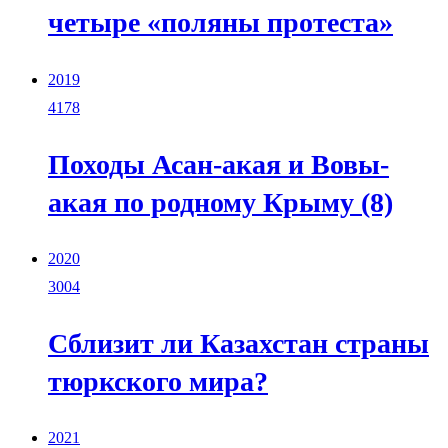
четыре «поляны протеста»
2019
4178
Походы Асан-акая и Вовы-
акая по родному Крыму (8)
2020
3004
Сблизит ли Казахстан страны
тюркского мира?
2021