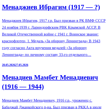
Менаджиев Ибрагим (1917 — ?)
Менаджиев Ибрагим, 1917 г.р. Был призван в РК ВМФ СССР
24 ноября 1939 г. Лариндорфским РВК Крымской АССР. В
Великой Отечественной войне с 1941 г. Воинское звание:
краснофлотец. 1. Медаль «За оборону Ленинграда» В 1943
году согласно Акта вручения медалей «За оборону
Ленинграда» по личному составу 33-го отдельного…
28.05.2026
27.05.2026
Менадиев Мамбет Менадиевич
(1916 — 1944)
Менадиев Мамбет Менадиевич, 1916 г.р., уроженец с.
Бабаджай Джанкойского р-на. Был призван в РККА в июле