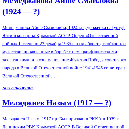
Мемеджанова Айше Смаиловна
(1924 — ?)
Мемеджанова Айше Смаиловна, 1924 г.р., уроженка с. Гурзуф
Ялтинского р-на Крымской АССР. Орден «Отечественной
войны» II степени 23 декабря 1985 г. за храбрость, стойкость и
мужество, проявленные в борьбе с немецко-фашистскими
захватчиками, и в ознаменование 40-летия Победы советского
народа в Великой Отечественной войне 1941-1945 гг. ветеран
Великой Отечественной…
24.05.2026
27.05.2026
Меляджиев Назым (1917 — ?)
Меляджиев Назым, 1917 г.р. Был призван в РККА в 1939 г.
Ленинским РВК Крымской АССР. В Великой Отечественной