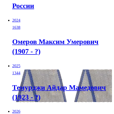
России
2024
1638
Омеров Максим Умерович
(1907 - ?)
2025
1344
Темурджи Айдар Мамедович
(1923 - ?)
2026