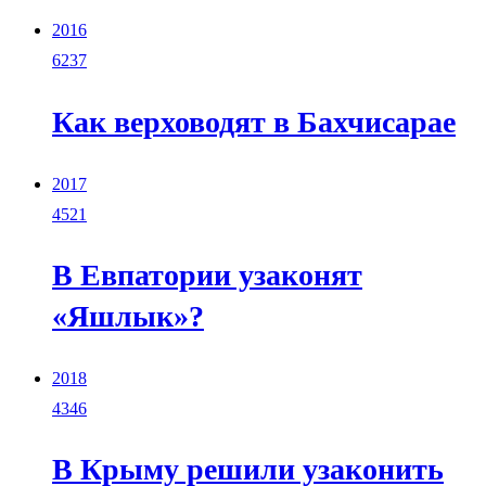
2016
6237
Как верховодят в Бахчисарае
2017
4521
В Евпатории узаконят
«Яшлык»?
2018
4346
В Крыму решили узаконить