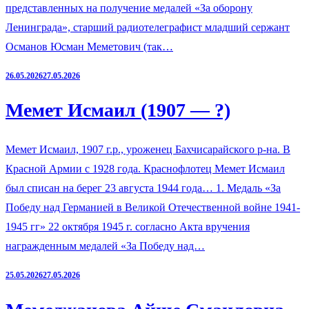
представленных на получение медалей «За оборону
Ленинграда», старший радиотелеграфист младший сержант
Османов Юсман Меметович (так…
26.05.2026
27.05.2026
Мемет Исмаил (1907 — ?)
Мемет Исмаил, 1907 г.р., уроженец Бахчисарайского р-на. В
Красной Армии с 1928 года. Краснофлотец Мемет Исмаил
был списан на берег 23 августа 1944 года… 1. Медаль «За
Победу над Германией в Великой Отечественной войне 1941-
1945 гг» 22 октября 1945 г. согласно Акта вручения
награжденным медалей «За Победу над…
25.05.2026
27.05.2026