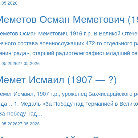
.05.2026
Меметов Осман Меметович (1
еметов Осман Меметович, 1916 г.р. В Великой Отече
ичного состава военнослужащих 472-го отдельного
енинграда», старший радиотелеграфист младший с
.05.2026
27.05.2026
Мемет Исмаил (1907 — ?)
емет Исмаил, 1907 г.р., уроженец Бахчисарайского р
ода… 1. Медаль «За Победу над Германией в Великой
За Победу над…
.05.2026
27.05.2026