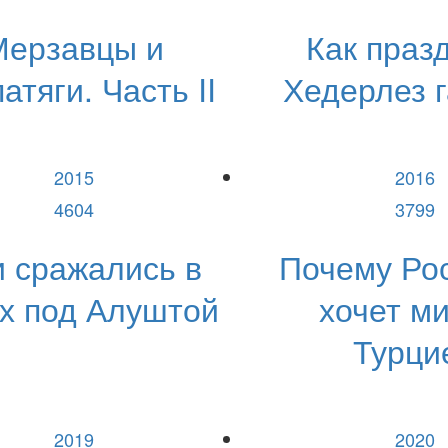
Мерзавцы и
Как праз
атяги. Часть II
Хедерлез г
2015
2016
4604
3799
 сражались в
Почему Ро
х под Алуштой
хочет ми
Турци
2019
2020