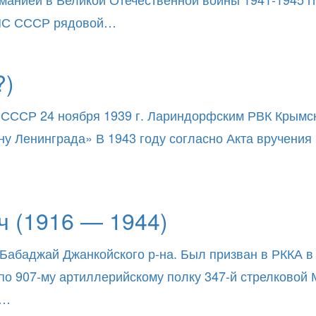
ВМС СССР рядовой…
?)
 СССР 24 ноября 1939 г. Лариндорфским РВК Крымск
ну Ленинграда» В 1943 году согласно Акта вручени
 (1916 — 1944)
 Бабаджай Джанкойского р-на. Был призван в РККА 
 по 907-му артиллерийскому полку 347-й стрелковой
й…