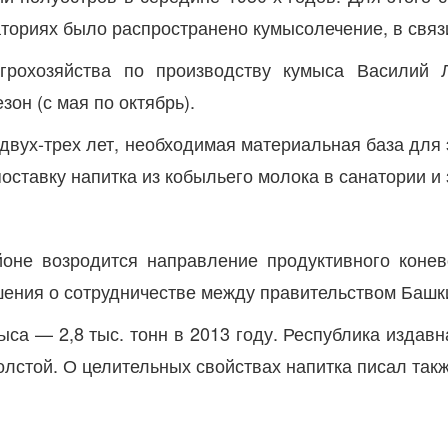
аториях было распространено кумысолечение, в связ
грохозяйства по производству кумыса Василий 
зон (с мая по октябрь).
двух-трех лет, необходимая материальная база для
поставку напитка из кобыльего молока в санатории 
оне возродится направление продуктивного коне
ашения о сотрудничестве между правительством Башк
са — 2,8 тыс. тонн в 2013 году. Республика издав
олстой. О целительных свойствах напитка писал так