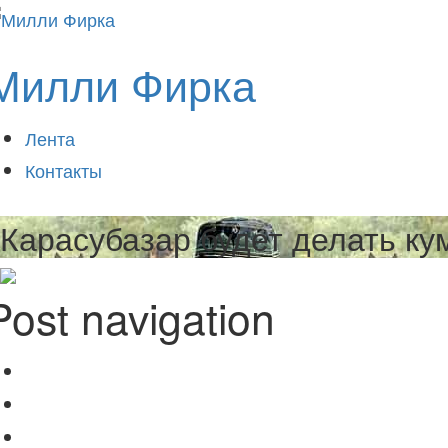
Милли Фирка
Лента
Контакты
Карасубазар будет делать ку
Post navigation
Шойгу добавит четыре парома
Раньше
Чубарова посадят?
Позже