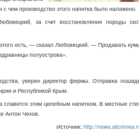
и с чем производство этого напитка было налажено.
Любовецкий, за счет восстановления породы ско
 этого есть, — сказал Любовецкий. — Продавать кум
и здравницы полуострова».
водства, уверен директор фермы. Отправка лошад
ирии и Республикой Крым.
на славится этим целебным напитком. В местные сте
же Антон Чехов.
Источник:
http://news.allcrimea.n