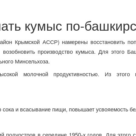
лать кумыс по-башкир
 район Крымской АССР) намерены восстановить по
и возобновить производство кумыса. Для этого Б
ьного Минсельхоза.
сокой молочной продуктивностью. Из этого 
о сока и всасывание пищи, повышает усвояемость бе
й полуостров в середине 1950-х годов. Для этого 