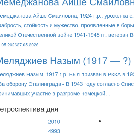
Мемеджанова Айше Смаиловна
емеджанова Айше Смаиловна, 1924 г.р., уроженка с.
рабрость, стойкость и мужество, проявленные в бор
еликой Отечественной войне 1941-1945 гг. ветеран
.05.2026
27.05.2026
Меляджиев Назым (1917 — ?)
еляджиев Назым, 1917 г.р. Был призван в РККА в 19
За оборону Сталинграда» В 1943 году согласно Спи
ринимавших участие в разгроме немецкой…
етроспектива дня
2010
4993