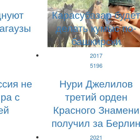
днуют
Карасубазар буде
агаузы
делать кумыс по-
башкирски
2017
5196
ссия не
Нури Джелилов
ра с
третий орден
ей
Красного Знамени
получил за Берли
2021