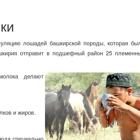
ски
пуляцию лошадей башкирской породы, которая бы
ашкирия отправит в подшефный район 25 племенн
молока делают
лков и жиров.
сюда специально