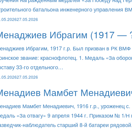
троительного батальона инженерного управления 
.05.2026
27.05.2026
Менаджиев Ибрагим (1917 — 
енаджиев Ибрагим, 1917 г.р. Был призван в РК ВМФ
оинское звание: краснофлотец. 1. Медаль «За оборо
оставу 33-го отдельного…
.05.2026
27.05.2026
Менадиев Мамбет Менадиевич
енадиев Мамбет Менадиевич, 1916 г.р., уроженец с.
едаль «За отвагу» 9 апреля 1944 г. Приказом № 1/Н
азведчик-наблюдатель старший 8-й батареи рядово