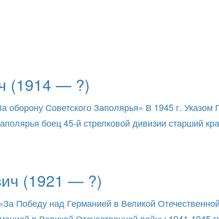
 (1914 — ?)
За оборону Советского Заполярья» В 1945 г. Указом
о Заполярья боец 45-й стрелковой дивизии старший к
ич (1921 — ?)
«За Победу над Германией в Великой Отечественной в
нией в Великой Отечественной войны 1941-1945 гг.