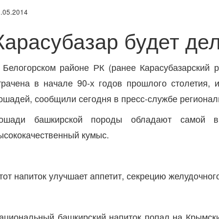
.05.2014
Карасубазар будет де
 Белогорском районе РК (ранее Карасубазарский
трачена в начале 90-х годов
прошлого столетия, 
ошадей, сообщили сегодня в пресс-службе регионал
ошади башкирской породы обладают самой вы
ысококачественный кумыс.
тот напиток улучшает аппетит, секрецию желудочног
ациональный башкирский напиток попал на Крымски