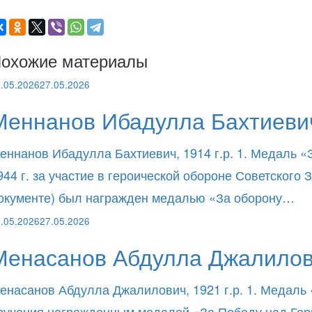
охожие материалы
.05.2026
27.05.2026
Меннанов Ибадулла Бахтиевич
еннанов Ибадулла Бахтиевич, 1914 г.р. 1. Медаль «
944 г. за участие в героической обороне Советског
окументе) был награжден медалью «За оборону…
.05.2026
27.05.2026
Менасанов Абдулла Джалилов
енасанов Абдулла Джалилович, 1921 г.р. 1. Медаль 
ручения награжденным медалей «За Победу над Герма