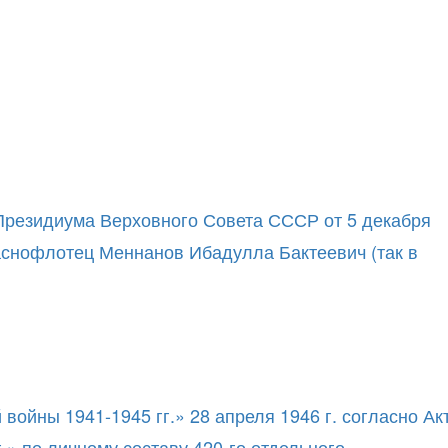
 Президиума Верховного Совета СССР от 5 декабря
раснофлотец Меннанов Ибадулла Бактеевич (так в
ойны 1941-1945 гг.» 28 апреля 1946 г. согласно Ак
» по личному составу 420-го отдельного