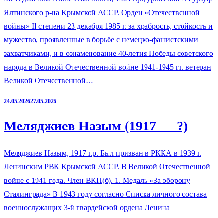
Ялтинского р-на Крымской АССР. Орден «Отечественной
войны» II степени 23 декабря 1985 г. за храбрость, стойкость и
мужество, проявленные в борьбе с немецко-фашистскими
захватчиками, и в ознаменование 40-летия Победы советского
народа в Великой Отечественной войне 1941-1945 гг. ветеран
Великой Отечественной…
24.05.2026
27.05.2026
Меляджиев Назым (1917 — ?)
Меляджиев Назым, 1917 г.р. Был призван в РККА в 1939 г.
Ленинским РВК Крымской АССР. В Великой Отечественной
войне с 1941 года. Член ВКП(б). 1. Медаль «За оборону
Сталинграда» В 1943 году согласно Списка личного состава
военнослужащих 3-й гвардейской ордена Ленина