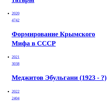
2020
4742
Формирование Крымского
Мифа в СССР
2021
3038
Меджитов Эбульгани (1923 - ?)
2022
2404