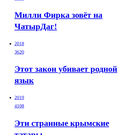
Милли Фирка зовёт на
ЧатырДаг!
2018
3620
Этот закон убивает родной
язык
2019
4108
Эти странные крымские
татары