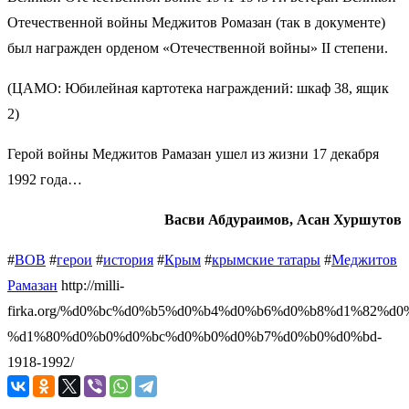
Отечественной войны Меджитов Ромазан (так в документе)
был награжден орденом «Отечественной войны» II степени.
(ЦАМО: Юбилейная картотека награждений: шкаф 38, ящик
2)
Герой войны Меджитов Рамазан ушел из жизни 17 декабря
1992 года…
Васви Абдураимов, Асан Хуршутов
#
ВОВ
#
герои
#
история
#
Крым
#
крымские татары
#
Меджитов
Рамазан
http://milli-
firka.org/%d0%bc%d0%b5%d0%b4%d0%b6%d0%b8%d1%82%d0
%d1%80%d0%b0%d0%bc%d0%b0%d0%b7%d0%b0%d0%bd-
1918-1992/