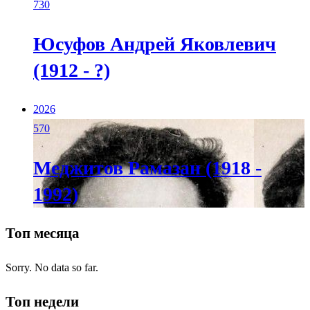
730
Юсуфов Андрей Яковлевич
(1912 - ?)
2026
570
Меджитов Рамазан (1918 -
1992)
Топ месяца
Sorry. No data so far.
Топ недели