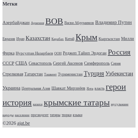
Метки
ВОВ
Владимир Путин
Азербайджан
Васви Абдураимов
Армения
Крым
Казахстан
Кыргызстан
Милли
Евразия
Китай
Иран
Карабах
Россия
Фирка
Реджеп Тайип Эрдоган
Нурсултан Назарбаев
ООН
США
СССР
Севастополь
Сергей Аксенов
Симферополь
Сирия
Турция
Узбекистан
Стрелковая
Татарстан
Туркменистан
Ташкент
герои
Украина
Шавкат Мирзиёев
Центральная Азия
Ялта
власть
крымские татары
история
казахи
мусульмане
президент
татары
тюрки
народы
население
языки
©2026
ajat.be