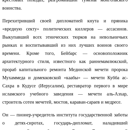
воинства.
Перехитривший своей дипломатией кнута и пряника
«вредную секту» политических киллеров — ассасинов.
Выкупавший всех этнических тюрков на невольничьих
рынках и воспитывавший из них лучших воинов своего
времени. Кроме того, Бейбарс — основоположник
архитектурного стиля, известного как раннемамлюкский,
прораб капитального ремонта Мединской мечети пророка
Мухаммеда и домекковской «каабы» — мечети Кубба ас-
Сахра в Кудусе (Иерусалим), реставратор первого в мире
исламского учебного заведения — мечети аль-Азхар,
строитель сотен мечетей, мостов, караван-сараев и медресе.
Он — пионер-учредитель института государственной заботы
о детях-сиротах, государь-дипломат, наладивший