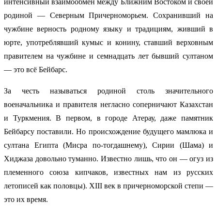
интенсивный взаимообмен между Ближним Востоком и своей
родиной — Северным Причерноморьем. Сохранивший на
чужбине верность родному языку и традициям, живший в
юрте, употреблявший кумыс и конину, ставший верховным
правителем на чужбине и семнадцать лет бывший султаном
— это всё Бейбарс.
За честь называться родиной столь значительного
военачальника и правителя негласно соперничают Казахстан
и Туркмения. В первом, в городе Атерау, даже памятник
Бейбарсу поставили. Но происхождение будущего мамлюка и
султана Египта (Мисра по-тогдашнему), Сирии (Шама) и
Хиджаза довольно туманно. Известно лишь, что он — огуз из
племенного союза кипчаков, известных нам из русских
летописей как половцы). ХIII век в причерноморской степи —
это их время.