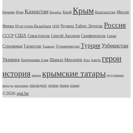
Крым
Казахстан
Кыргызстан
Милли
Евразия
Китай
Иран
Карабах
Россия
Фирка
Реджеп Тайип Эрдоган
Нурсултан Назарбаев
ООН
США
СССР
Севастополь
Сергей Аксенов
Симферополь
Сирия
Турция
Узбекистан
Стрелковая
Татарстан
Туркменистан
Ташкент
герои
Украина
Шавкат Мирзиёев
Центральная Азия
Ялта
власть
крымские татары
история
казахи
мусульмане
президент
татары
тюрки
народы
население
языки
©2026
ajat.be