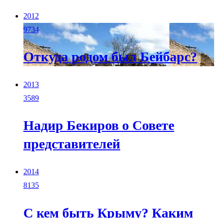
2012
9734
Откуда родом был Бейбарс?
2013
3589
Надир Бекиров о Совете
представителей
2014
8135
С кем быть Крыму? Каким