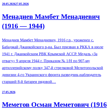
28.05.2026
27.05.2026
Менадиев Мамбет Менадиевич
(1916 — 1944)
Менадиев Мамбет Менадиевич, 1916 г.р., уроженец с.
Бабаджай Джанкойского р-на. Был призван в РККА в июле
1941 г. Джанкойским РВК Крымской АССР. Медаль «За
отвагу» 9 апреля 1944 г. Приказом № 1/Н по 907-му
артиллерийскому полку 347-й стрелковой Мелитопольской
дивизии 4-го Украинского фронта разведчик-наблюдатель
старший 8-й батареи рядовой…
27.05.2026
Меметов Осман Меметович (1916