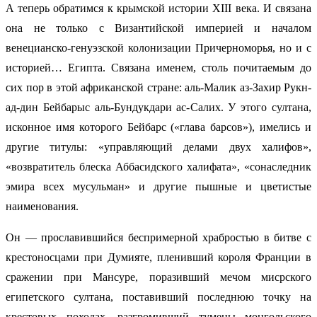
А теперь обратимся к крымской истории ХIII века. И связана
она не только с Византийской империей и началом
венецианско-генуэзской колонизации Причерноморья, но и с
историей… Египта. Связана именем, столь почитаемым до
сих пор в этой африканской стране: аль-Малик аз-Захир Рукн-
ад-дин Бейбарыс аль-Бундукдари ас-Салих. У этого султана,
исконное имя которого Бейбарс («глава барсов»), имелись и
другие титулы: «управляющий делами двух халифов»,
«возвратитель блеска Аббасидского халифата», «сонаследник
эмира всех мусульман» и другие пышные и цветистые
наименования.
Он — прославившийся беспримерной храбростью в битве с
крестоносцами при Думияте, пленивший короля Франции в
сражении при Мансуре, поразивший мечом мисрского
египетского султана, поставивший последнюю точку на
крестовых походах, разгромивший тумены монгольского