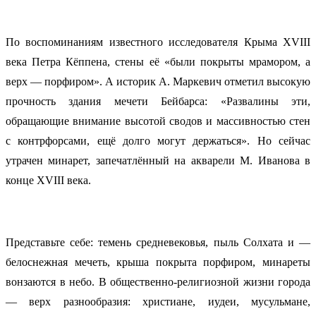
По воспоминаниям известного исследователя Крыма XVIII
века Петра Кёппена, стены её «были покрыты мрамором, а
верх — порфиром». А историк А. Маркевич отметил высокую
прочность здания мечети Бейбарса: «Развалины эти,
обращающие внимание высотой сводов и массивностью стен
с контрфорсами, ещё долго могут держаться». Но сейчас
утрачен минарет, запечатлённый на акварели М. Иванова в
конце XVIII века.
Представьте себе: темень средневековья, пыль Солхата и —
белоснежная мечеть, крыша покрыта порфиром, минареты
вонзаются в небо. В общественно-религиозной жизни города
— верх разнообразия: христиане, иудеи, мусульмане,