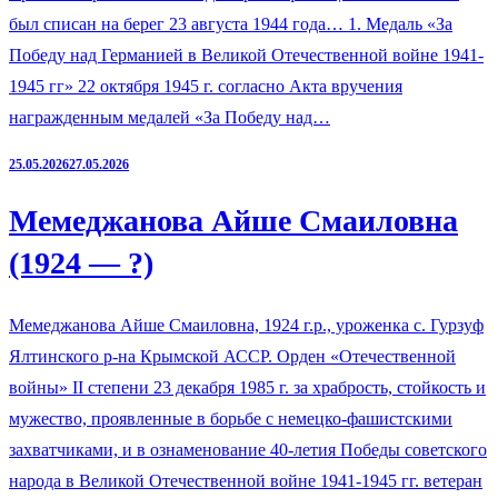
был списан на берег 23 августа 1944 года… 1. Медаль «За
Победу над Германией в Великой Отечественной войне 1941-
1945 гг» 22 октября 1945 г. согласно Акта вручения
награжденным медалей «За Победу над…
25.05.2026
27.05.2026
Мемеджанова Айше Смаиловна
(1924 — ?)
Мемеджанова Айше Смаиловна, 1924 г.р., уроженка с. Гурзуф
Ялтинского р-на Крымской АССР. Орден «Отечественной
войны» II степени 23 декабря 1985 г. за храбрость, стойкость и
мужество, проявленные в борьбе с немецко-фашистскими
захватчиками, и в ознаменование 40-летия Победы советского
народа в Великой Отечественной войне 1941-1945 гг. ветеран