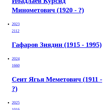
Ибадлаев Курсид
Минометович (1920 - ?)
2023
2112
Гафаров Зиядин (1915 - 1995)
2024
1660
Сеит Ягья Меметович (1911 -
?)
2025
1016