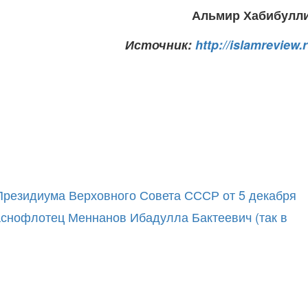
Альмир Хабибулл
Источник:
http://islamreview.r
 Президиума Верховного Совета СССР от 5 декабря
раснофлотец Меннанов Ибадулла Бактеевич (так в