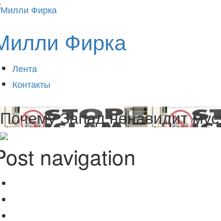
Милли Фирка
Лента
Контакты
Почему Запад ненавидит му
Post navigation
Как Россия «похитила» Турцию у Европы
Раньше
Позвольте России быть Россией
Позже