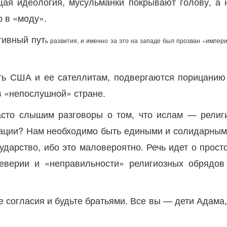
щая идеология, мусульманки покрывают голову, а 
о в «моду».
тивный пут
ь развития, и именно за это на западе был прозван «импер
ть США и ее сателлитам, подвергаются порицанию
в «непослушной» стране.
асто слышим разговоры о том, что ислам — религ
туации? Нам необходимо быть едиными и солидарным
ударство, ибо это маловероятно. Речь идет о прост
еверии и «неправильности» религиозных обрядов
е согласия и будьте братьями. Все вы — дети Адама,