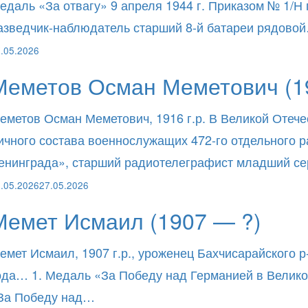
едаль «За отвагу» 9 апреля 1944 г. Приказом № 1/Н
азведчик-наблюдатель старший 8-й батареи рядово
.05.2026
Меметов Осман Меметович (1
еметов Осман Меметович, 1916 г.р. В Великой Отече
ичного состава военнослужащих 472-го отдельного
енинграда», старший радиотелеграфист младший с
.05.2026
27.05.2026
Мемет Исмаил (1907 — ?)
емет Исмаил, 1907 г.р., уроженец Бахчисарайского р
ода… 1. Медаль «За Победу над Германией в Великой
За Победу над…