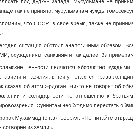
плясать под дудку» запада. Мусульмане не приним
ападе так не принято, мусульманам чужды гомосексу
спомним, что СССР, в свое время, также не приним
а».
егодня ситуация обстоит аналогичным образом. В
МИ, осуждениям, санкциям и так далее. За примерам
сламские ценности являются абсолютно чуждыми д
енависти и насилия, в ней угнетаются права женщи
ак сказал об этом Эрдоган. Никто не говорит об об
важении и солидарности по отношению к братьям
ировоззрения. Суннитам необходимо перестать обви
ророк Мухаммад (с.г.в) говорил: «Не питайте отвращ
н сотворен из земли!»