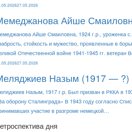
.05.2026
27.05.2026
Мемеджанова Айше Смаиловна
емеджанова Айше Смаиловна, 1924 г.р., уроженка с.
рабрость, стойкость и мужество, проявленные в бор
еликой Отечественной войне 1941-1945 гг. ветеран
.05.2026
27.05.2026
Меляджиев Назым (1917 — ?)
еляджиев Назым, 1917 г.р. Был призван в РККА в 19
За оборону Сталинграда» В 1943 году согласно Спи
ринимавших участие в разгроме немецкой…
етроспектива дня