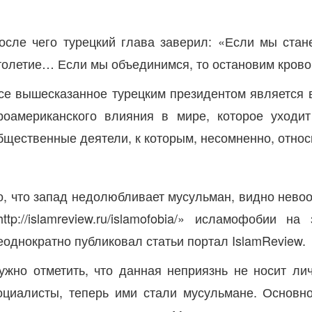
осле чего турецкий глава заверил: «Если мы стан
толетие… Если мы объединимся, то остановим кровоп
се вышесказанное турецким президентом является 
роамериканского влияния в мире, которое уходи
бщественные деятели, к которым, несомненно, относ
о, что запад недолюбливает мусульман, видно нево
http://islamreview.ru/islamofobia/» исламофоби
еоднократно публиковал статьи портал IslamReview.
ужно отметить, что данная неприязнь не носит ли
оциалисты, теперь ими стали мусульмане. Основн