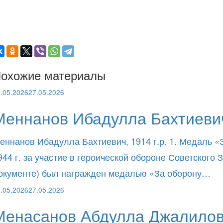
охожие материалы
.05.2026
27.05.2026
Меннанов Ибадулла Бахтиевич
еннанов Ибадулла Бахтиевич, 1914 г.р. 1. Медаль «
944 г. за участие в героической обороне Советског
окументе) был награжден медалью «За оборону…
.05.2026
27.05.2026
Менасанов Абдулла Джалилов