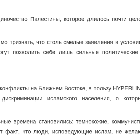
диночество Палестины, которое длилось почти цел
о признать, что столь смелые заявления в услови
огут позволить себе лишь сильные политические
е конфликты на Ближнем Востоке, в пользу HYPERLI
ты дискриминации исламского населения, о котор
зные времена становились: темнокожие, коммунист
от факт, что люди, исповедующие ислам, не жела