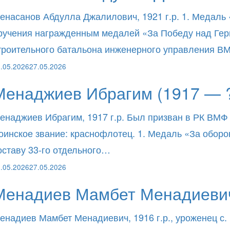
енасанов Абдулла Джалилович, 1921 г.р. 1. Медаль 
ручения награжденным медалей «За Победу над Герма
троительного батальона инженерного управления 
.05.2026
27.05.2026
Менаджиев Ибрагим (1917 — 
енаджиев Ибрагим, 1917 г.р. Был призван в РК ВМФ
оинское звание: краснофлотец. 1. Медаль «За оборо
оставу 33-го отдельного…
.05.2026
27.05.2026
Менадиев Мамбет Менадиевич
енадиев Мамбет Менадиевич, 1916 г.р., уроженец с.