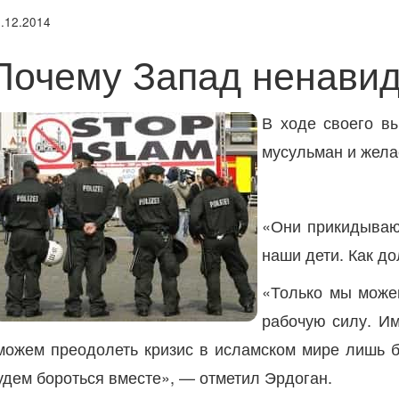
.12.2014
Почему Запад ненави
В ходе своего в
мусульман и желае
«Они прикидывают
наши дети. Как до
«Только мы може
рабочую силу. Им
можем преодолеть кризис в исламском мире лишь б
удем бороться вместе», — отметил Эрдоган.