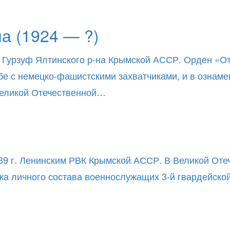
 (1924 — ?)
 Гурзуф Ялтинского р-на Крымской АССР. Орден «Отеч
ьбе с немецко-фашистскими захватчиками, и в ознам
 Великой Отечественной…
39 г. Ленинским РВК Крымской АССР. В Великой Отеч
ска личного состава военнослужащих 3-й гвардейско