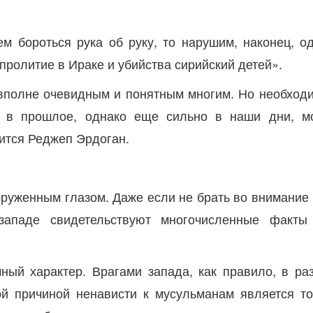
ем бороться рука об руку, то нарушим, наконец, о
ролитие в Ираке и убийства сирийский детей».
вполне очевидным и понятным многим. Но необходим
т в прошлое, однако еще сильно в наши дни, м
ится Реджеп Эрдоган.
оруженным глазом. Даже если не брать во внимани
и на западе свидетельствуют многочисленные фак
чный характер. Врагами запада, как правило, в ра
ой причиной ненависти к мусульманам является т