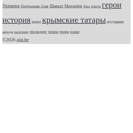
герои
Украина
Шавкат Мирзиёев
Центральная Азия
Ялта
власть
крымские татары
история
казахи
мусульмане
президент
татары
тюрки
народы
население
языки
©2026
ajat.be