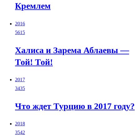
Кремлем
2016
5615
Халиса и Зарема Аблаевы —
Той! Той!
2017
3435
Что ждет Турцию в 2017 году?
2018
3542