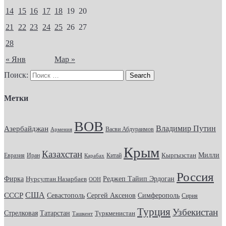
14
15
16
17
18
19
20
21
22
23
24
25
26
27
28
« Янв
Мар »
Поиск:
Метки
ВОВ
Владимир Путин
Азербайджан
Васви Абдураимов
Армения
Крым
Казахстан
Кыргызстан
Милли
Евразия
Китай
Иран
Карабах
Россия
Фирка
Реджеп Тайип Эрдоган
Нурсултан Назарбаев
ООН
США
СССР
Севастополь
Сергей Аксенов
Симферополь
Сирия
Турция
Узбекистан
Стрелковая
Татарстан
Туркменистан
Ташкент