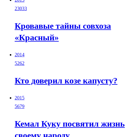
23033
Кровавые тайны совхоза
«Красный»
2014
5262
Кто доверил козе капусту?
2015
5679
Кемал Куку посвятил жизнь
своему народу