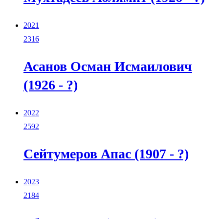
2021
2316
Асанов Осман Исмаилович
(1926 - ?)
2022
2592
Сейтумеров Апас (1907 - ?)
2023
2184