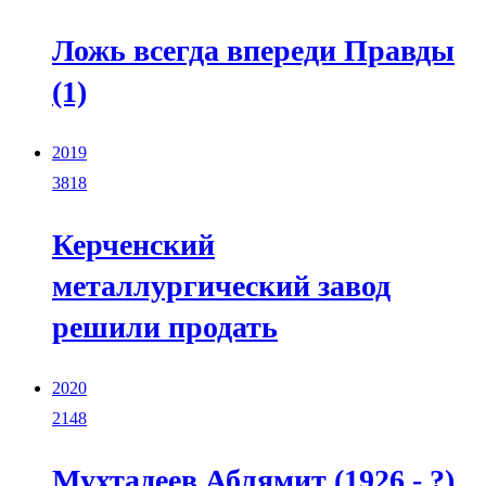
Ложь всегда впереди Правды
(1)
2019
3818
Керченский
металлургический завод
решили продать
2020
2148
Мухтадеев Аблямит (1926 - ?)