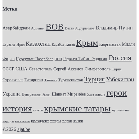
Метки
ВОВ
Владимир Путин
Азербайджан
Васви Абдураимов
Армения
Крым
Казахстан
Кыргызстан
Милли
Евразия
Китай
Иран
Карабах
Россия
Фирка
Реджеп Тайип Эрдоган
Нурсултан Назарбаев
ООН
США
СССР
Севастополь
Сергей Аксенов
Симферополь
Сирия
Турция
Узбекистан
Стрелковая
Татарстан
Туркменистан
Ташкент
герои
Украина
Шавкат Мирзиёев
Центральная Азия
Ялта
власть
крымские татары
история
казахи
мусульмане
президент
татары
тюрки
народы
население
языки
©2026
ajat.be