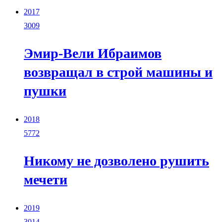
2017
3009
Эмир-Вели Ибраимов
возвращал в строй машины и
пушки
2018
5772
Никому не дозволено рушить
мечети
2019
3014