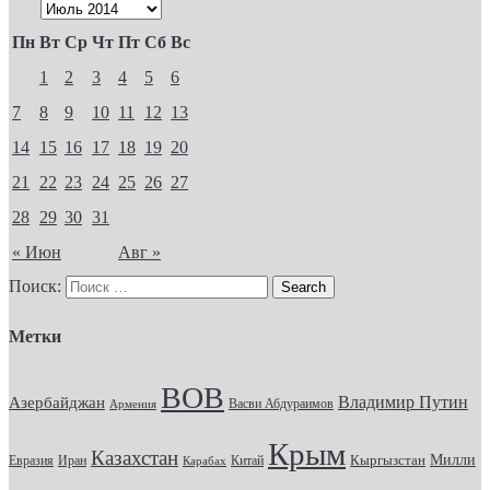
Пн
Вт
Ср
Чт
Пт
Сб
Вс
1
2
3
4
5
6
7
8
9
10
11
12
13
14
15
16
17
18
19
20
21
22
23
24
25
26
27
28
29
30
31
« Июн
Авг »
Поиск:
Метки
ВОВ
Владимир Путин
Азербайджан
Васви Абдураимов
Армения
Крым
Казахстан
Кыргызстан
Милли
Евразия
Китай
Иран
Карабах