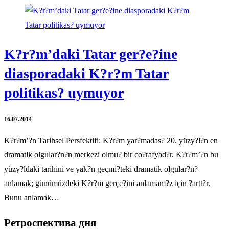
K?r?m’daki Tatar ger?e?ine
diasporadaki K?r?m Tatar
politikas? uymuyor
16.07.2014
K?r?m’?n Tarihsel Persfektifi: K?r?m yar?madas? 20. yüzy?l?n en
dramatik olgular?n?n merkezi olmu? bir co?rafyad?r. K?r?m’?n bu
yüzy?ldaki tarihini ve yak?n geçmi?teki dramatik olgular?n?
anlamak; günümüzdeki K?r?m gerçe?ini anlamam?z için ?artt?r.
Bunu anlamak…
Ретроспектива дня