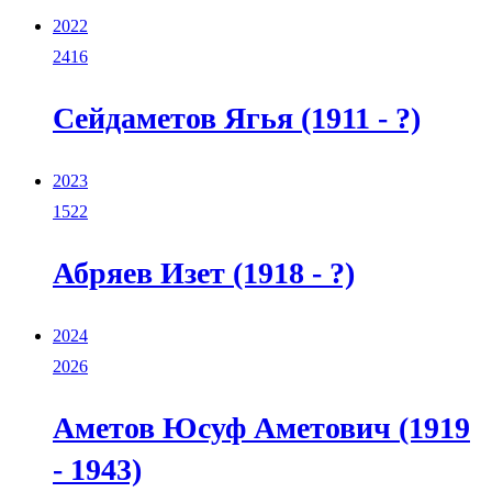
2022
2416
Сейдаметов Ягья (1911 - ?)
2023
1522
Абряев Изет (1918 - ?)
2024
2026
Аметов Юсуф Аметович (1919
- 1943)