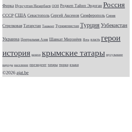
Россия
Фирка
Реджеп Тайип Эрдоган
Нурсултан Назарбаев
ООН
США
СССР
Севастополь
Сергей Аксенов
Симферополь
Сирия
Турция
Узбекистан
Стрелковая
Татарстан
Туркменистан
Ташкент
герои
Украина
Шавкат Мирзиёев
Центральная Азия
Ялта
власть
крымские татары
история
казахи
мусульмане
президент
татары
тюрки
народы
население
языки
©2026
ajat.be