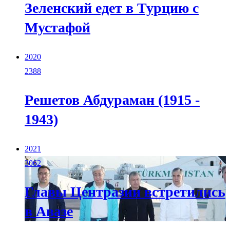
Зеленский едет в Турцию с
Мустафой
2020
2388
Решетов Абдураман (1915 -
1943)
2021
3062
Главы Центразии встретились
в Авазе