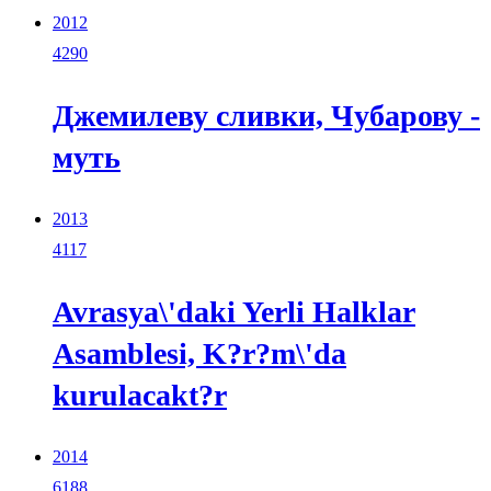
2012
4290
Джемилеву сливки, Чубарову -
муть
2013
4117
Avrasya\'daki Yerli Halklar
Asamblesi, K?r?m\'da
kurulacakt?r
2014
6188