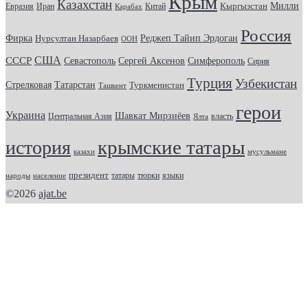
Крым
Казахстан
Кыргызстан
Милли
Евразия
Китай
Иран
Карабах
Россия
Фирка
Реджеп Тайип Эрдоган
Нурсултан Назарбаев
ООН
США
СССР
Севастополь
Сергей Аксенов
Симферополь
Сирия
Турция
Узбекистан
Стрелковая
Татарстан
Туркменистан
Ташкент
герои
Украина
Шавкат Мирзиёев
Центральная Азия
Ялта
власть
история
крымские татары
казахи
мусульмане
президент
татары
тюрки
народы
население
языки
©2026
ajat.be