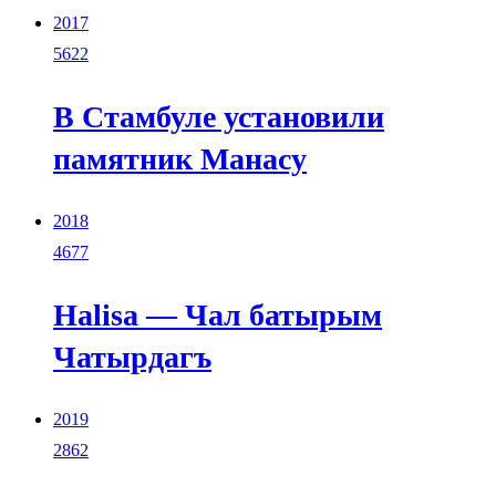
2017
5622
В Стамбуле установили
памятник Манасу
2018
4677
Halisa — Чал батырым
Чатырдагъ
2019
2862