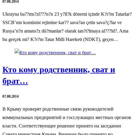
07.08.2014
Ukrayna ba??ms?zl???n?n 23 y?ll?k dönemi içinde K?r?m Tatarlar?
SSCB’nin komünist rejimine kar?? sava?an çetin sava?ç?lar ve
Rusya’n?n amans?z dü?manlar? olarak tan?t?lmaya al???ld?. Ama
bu gerçek mi? K?r?m Tatar Milli Hareketi (NDKT), geçen…
Кто кому родственник, сват и
брат…
07.08.2014
В Крыму проверят родственные связи руководителей
коммунальных предприятий и госслужащих местных органов
власти. Соответствующее решение принято на заседании
Совета министров Крыма. Решение было принято во