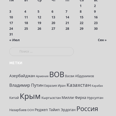
Пн
Вт
Ср
Чт
Пт
Сб
Вс
1
2
3
4
5
6
7
8
9
10
11
12
13
14
15
16
17
18
19
20
21
22
23
24
25
26
27
28
29
30
31
« Июл
Сен »
П
о
и
МЕТКИ
с
ВОВ
к
Азербайджан
Васви Абдураимов
Армения
:
Казахстан
Владимир Путин
Евразия
Иран
Карабах
Крым
Милли Фирка
Кыргызстан
Нурсултан
Китай
Россия
Реджеп Тайип Эрдоган
Назарбаев
ООН