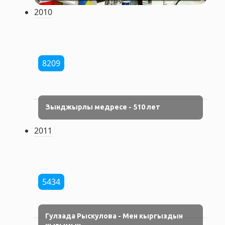
2010
8209
Зынджырлы медресе - 510 лет
2011
5434
Гулзада Рыскулова - Мен кыргыздын