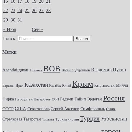
15
16
17
18
19
20
21
22
23
24
25
26
27
28
29
30
31
« Июл
Сен »
Поиск:
Метки
ВОВ
Владимир Путин
Азербайджан
Васви Абдураимов
Армения
Крым
Казахстан
Кыргызстан
Милли
Евразия
Китай
Иран
Карабах
Россия
Фирка
Реджеп Тайип Эрдоган
Нурсултан Назарбаев
ООН
США
СССР
Севастополь
Сергей Аксенов
Симферополь
Сирия
Турция
Узбекистан
Стрелковая
Татарстан
Туркменистан
Ташкент
герои