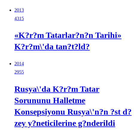
2013
4315
«K?r?m Tatarlar?n?n Tarihi»
K?r?m\'da tan?t?ld?
2014
2955
Rusya\'da K?r?m Tatar
Sorununu Halletme
Konsepsiyonu Rusya\'n?n ?st d?
zey y?neticilerine g?nderildi