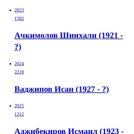
2023
1582
Ачкимолов Шиихали (1921 -
?)
2024
2218
Ваджипов Исан (1927 - ?)
2025
1212
Аджибекиров Исмаил (1923 -