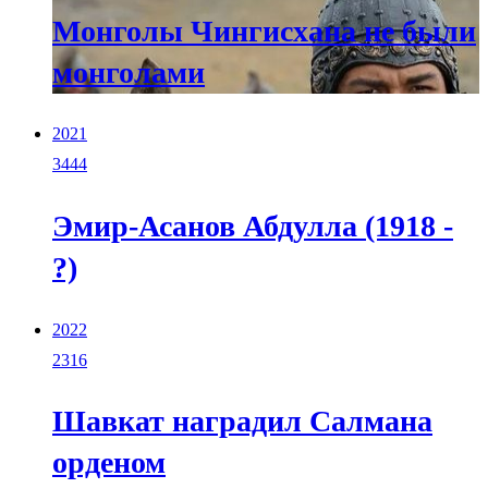
Монголы Чингисхана не были
монголами
2021
3444
Эмир-Асанов Абдулла (1918 -
?)
2022
2316
Шавкат наградил Салмана
орденом