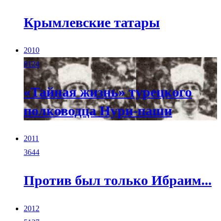
Крымлевские татары
2010
8124
«Тайная жизнь» турецкого
полководца Нури-паши
2011
3644
Против был только Ибраим...
2012