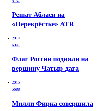
5137
Решат Аблаев на
«Перекрёстке» ATR
2014
6941
Флаг России подняли на
вершину Чатыр-дага
2015
5688
Милли Фирка совершила