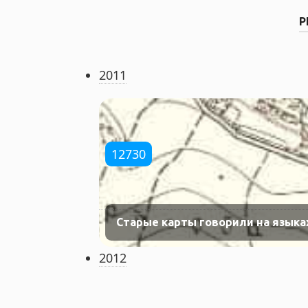
Р
2011
12730
Старые карты говорили на языка
2012