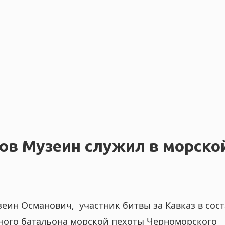
ов Музеин служил в морско
еин Османович, участник битвы за Кавказ в сост
ьного батальона морской пехоты Черноморского