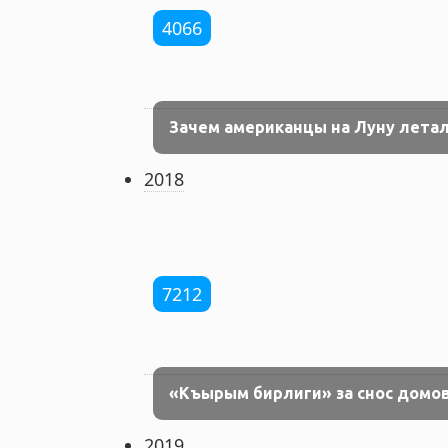
4066
Зачем американцы на Луну лета
2018
7212
«Къырым бирлиги» за снос домов
2019