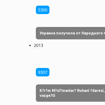
5300
Украина получила от Народного
2013
9307
K?r?m M?sl?manlar? Ruhani ?daresi,
vazge?ti