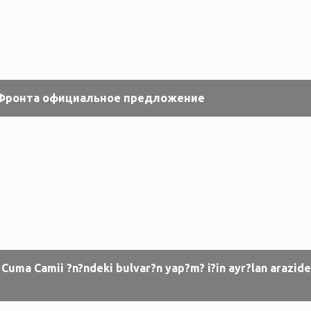
 Фронта официальное предложение
 Cuma Camii ?n?ndeki bulvar?n yap?m? i?in ayr?lan arazid