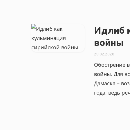
Идлиб 
войны
28.02.2020
Обострение в
войны. Для в
Дамаска – во
года, ведь р