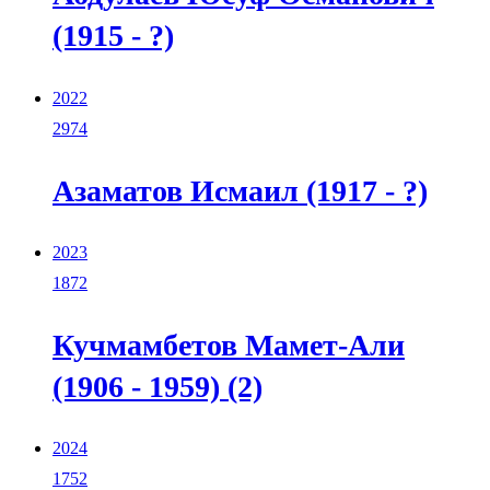
(1915 - ?)
2022
2974
Азаматов Исмаил (1917 - ?)
2023
1872
Кучмамбетов Мамет-Али
(1906 - 1959) (2)
2024
1752