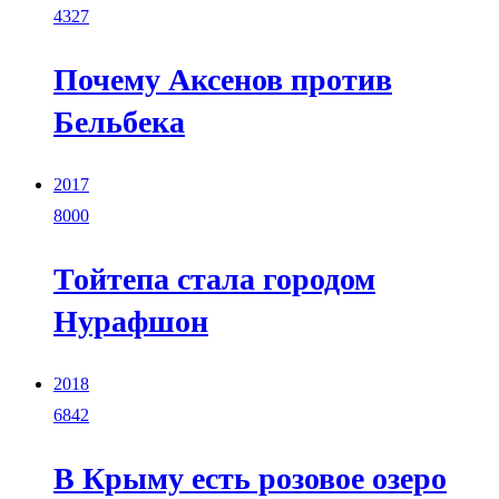
4327
Почему Аксенов против
Бельбека
2017
8000
Тойтепа cтала городом
Нурафшон
2018
6842
В Крыму есть розовое озеро