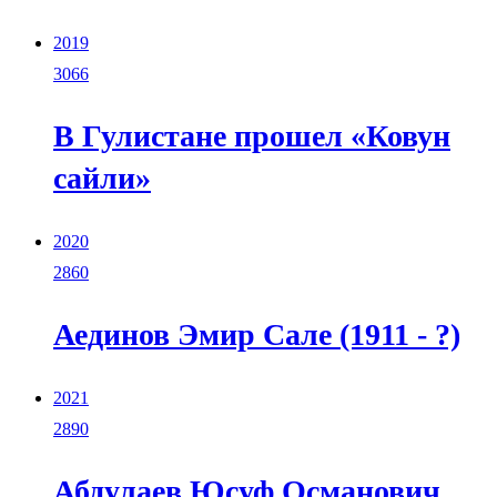
2019
3066
В Гулистане прошел «Ковун
сайли»
2020
2860
Аединов Эмир Сале (1911 - ?)
2021
2890
Абдулаев Юсуф Османович