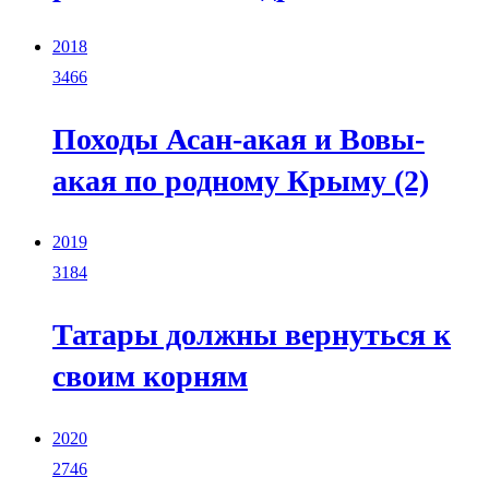
2018
3466
Походы Асан-акая и Вовы-
акая по родному Крыму (2)
2019
3184
Татары должны вернуться к
своим корням
2020
2746