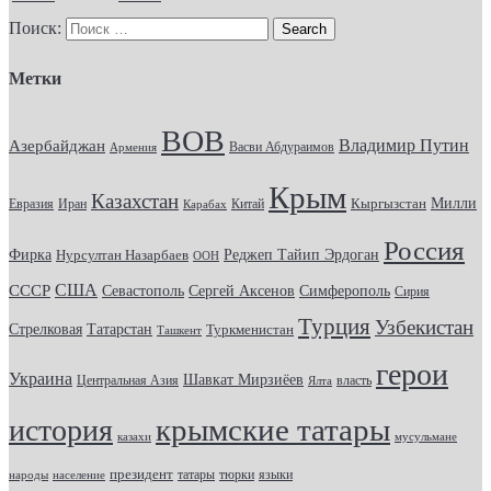
Поиск:
Метки
ВОВ
Владимир Путин
Азербайджан
Васви Абдураимов
Армения
Крым
Казахстан
Кыргызстан
Милли
Евразия
Китай
Иран
Карабах
Россия
Фирка
Реджеп Тайип Эрдоган
Нурсултан Назарбаев
ООН
США
СССР
Севастополь
Сергей Аксенов
Симферополь
Сирия
Турция
Узбекистан
Стрелковая
Татарстан
Туркменистан
Ташкент
герои
Украина
Шавкат Мирзиёев
Центральная Азия
Ялта
власть
крымские татары
история
казахи
мусульмане
президент
татары
тюрки
народы
население
языки