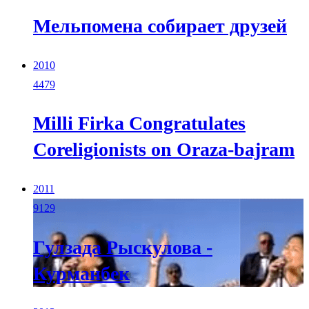
Мельпомена собирает друзей
2010
4479
Milli Firka Congratulates
Coreligionists on Oraza-bajram
2011
9129
Гулзада Рыскулова -
Курманбек